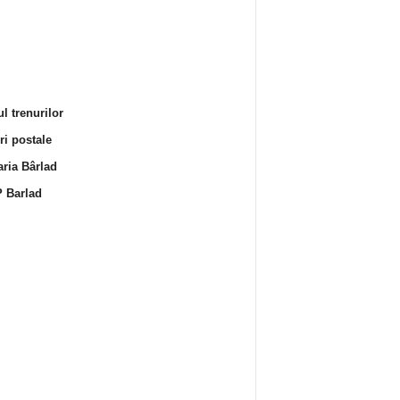
l trenurilor
i postale
ria Bârlad
 Barlad