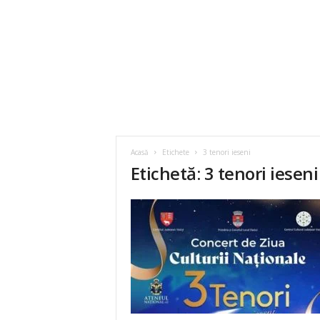
Acasă
Etichete
3 tenori ieseni
Etichetă: 3 tenori ieseni