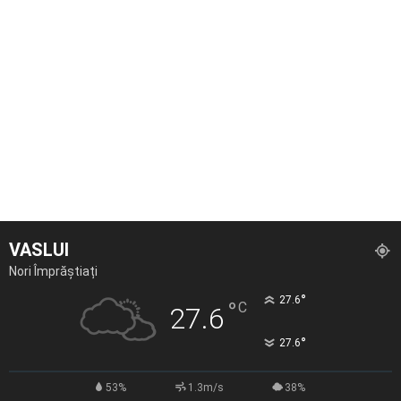
VASLUI
Nori Împrăștiați
°
27.6
°
C
27.6
°
27.6
53%
1.3m/s
38%