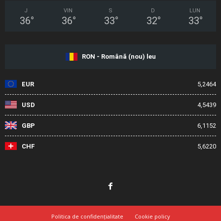
J
VIN
S
D
LUN
36
°
36
°
33
°
32
°
33
°
RON - Română (nou) leu
EUR
5,2464
USD
4,5439
GBP
6,1152
CHF
5,6220
Politica de confidențialitate
Cookie policy