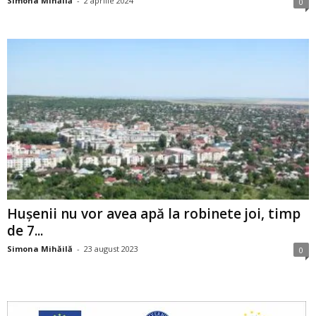
Simona Mihăilă
-
2 aprilie 2024
0
Hușenii nu vor avea apă la robinete joi, timp
de 7...
Simona Mihăilă
-
23 august 2023
0