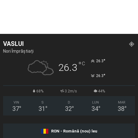
VASLUI
Nori Împrăștiați
°
26.3
°
C
26.3
°
26.3
68%
3.2m/s
44%
VIN
S
D
LUN
MAR
37
°
31
°
32
°
34
°
38
°
RON - Română (nou) leu