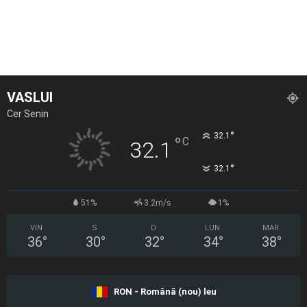
VASLUI
Cer Senin
°
32.1
°
C
32.1
°
32.1
51%
3.2m/s
1%
VIN
S
D
LUN
MAR
36
°
30
°
32
°
34
°
38
°
RON - Română (nou) leu