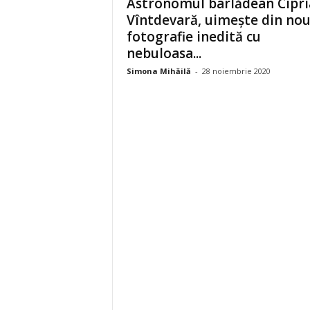
Astronomul bârlădean Cipr
Vîntdevară, uimește din nou
fotografie inedită cu
nebuloasa...
Simona Mihăilă
-
28 noiembrie 2020