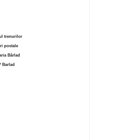
l trenurilor
i postale
ria Bârlad
 Barlad