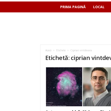
PRIMA PAGINĂ
LOCAL
Acasă
Etichete
Ciprian vintdevara
Etichetă: ciprian vintde