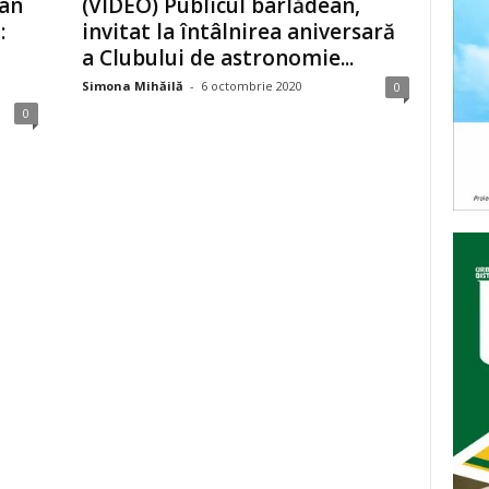
ian
(VIDEO) Publicul bârlădean,
:
invitat la întâlnirea aniversară
a Clubului de astronomie...
Simona Mihăilă
-
6 octombrie 2020
0
0