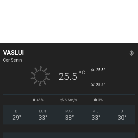
VASLUI
Cer Senin
°
25.5
°
C
25.5
°
25.5
46%
6.6m/s
3%
D
LUN
MAR
MIE
J
29
°
33
°
38
°
33
°
30
°