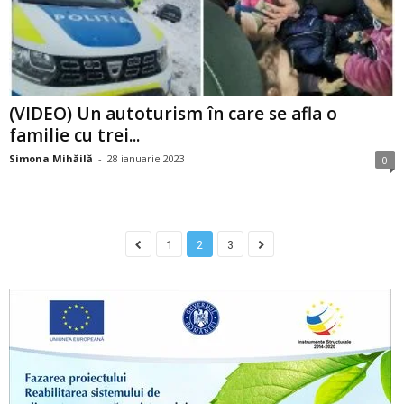
(VIDEO) Un autoturism în care se afla o
familie cu trei...
Simona Mihăilă
-
28 ianuarie 2023
0
1
2
3