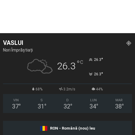
VASLUI
Nori Împrăștiați
°
26.3
°
C
26.3
°
26.3
68%
3.2m/s
44%
VIN
S
D
LUN
MAR
37
°
31
°
32
°
34
°
38
°
RON - Română (nou) leu