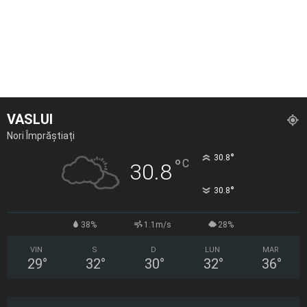
VASLUI
Nori Împrăștiați
°
30.8
°
C
30.8
°
30.8
38%
1.1m/s
28%
VIN
S
D
LUN
MAR
29
°
32
°
30
°
32
°
36
°