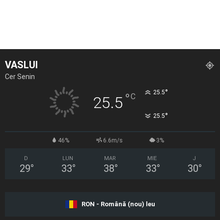
VASLUI
Cer Senin
°
25.5
°
C
25.5
°
25.5
46%
6.6m/s
3%
D
LUN
MAR
MIE
J
29
°
33
°
38
°
33
°
30
°
RON - Română (nou) leu