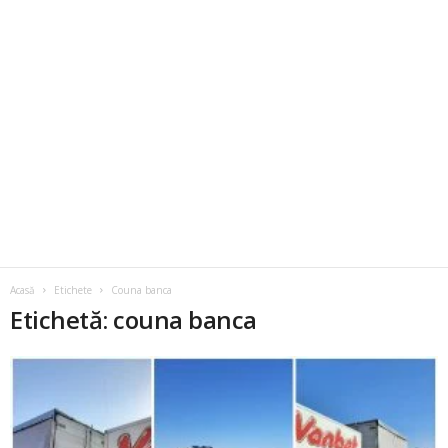
Acasă
Etichete
Couna banca
Etichetă: couna banca