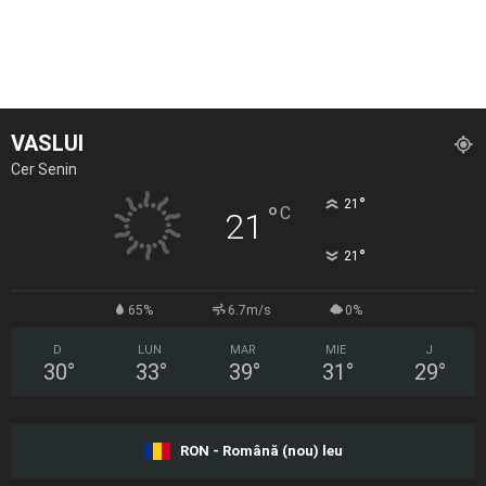
VASLUI
Cer Senin
°
21
°
C
21
°
21
65%
6.7m/s
0%
D
LUN
MAR
MIE
J
30
°
33
°
39
°
31
°
29
°
RON - Română (nou) leu