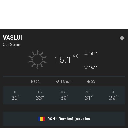
VASLUI
Cer Senin
°
16.1
°
C
16.1
°
16.1
82%
4.3m/s
0%
D
LUN
MAR
MIE
J
30
°
33
°
39
°
31
°
29
°
RON - Română (nou) leu