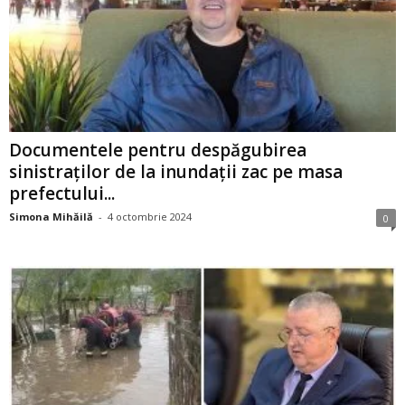
Documentele pentru despăgubirea
sinistraților de la inundații zac pe masa
prefectului...
Simona Mihăilă
-
4 octombrie 2024
0