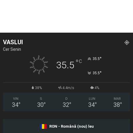
VASLUI
Cer Senin
°
35.5
°
C
35.5
°
35.5
38%
4.4m/s
4%
VIN
S
D
LUN
MAR
34
°
30
°
32
°
34
°
38
°
RON - Română (nou) leu