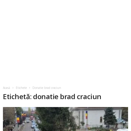
Acasă
Etichete
Donatie brad craciun
Etichetă: donatie brad craciun