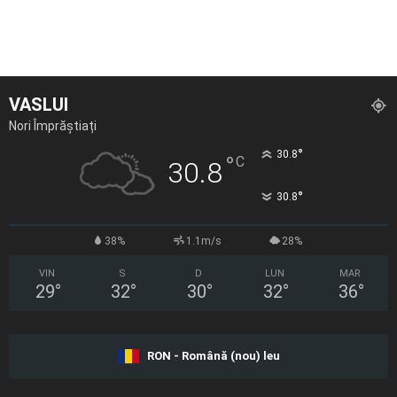
VASLUI
Nori Împrăștiați
°
30.8
°
C
30.8
°
30.8
38%
1.1m/s
28%
VIN
S
D
LUN
MAR
29
°
32
°
30
°
32
°
36
°
RON - Română (nou) leu