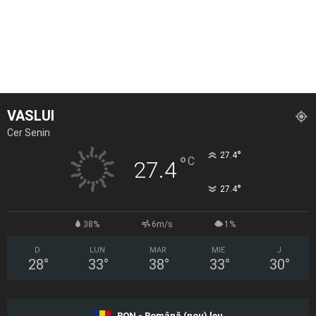
VASLUI
Cer Senin
°
27.4
°
C
27.4
°
27.4
38%
6m/s
1%
D
LUN
MAR
MIE
J
28
°
33
°
38
°
33
°
30
°
RON - Română (nou) leu