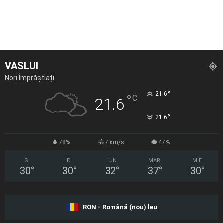
VASLUI
Nori Împrăștiați
°
21.6
°
C
21.6
°
21.6
78%
7.6m/s
47%
S
D
LUN
MAR
MIE
30
°
30
°
32
°
37
°
30
°
RON - Română (nou) leu