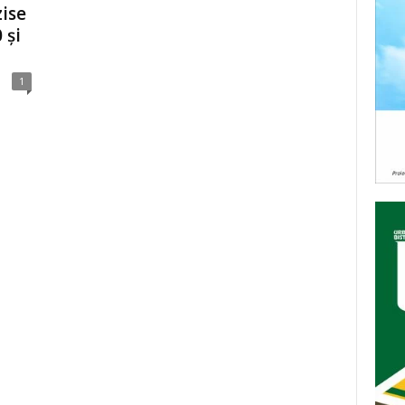
zise
 și
1