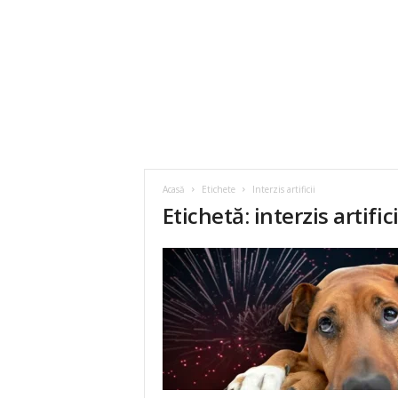
Acasă
Etichete
Interzis artificii
Etichetă: interzis artifici