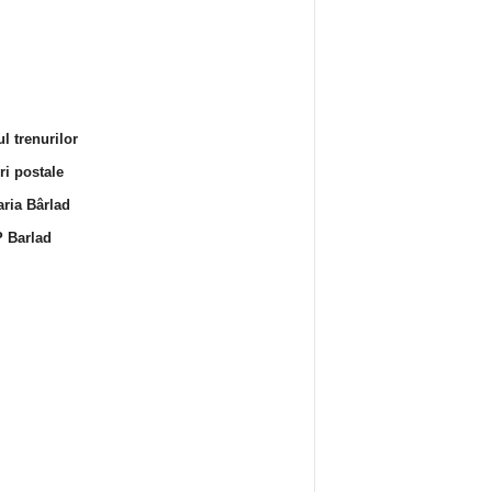
l trenurilor
i postale
ria Bârlad
 Barlad