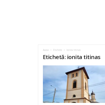
Acasă
Etichete
Ionita titinas
Etichetă: ionita titinas