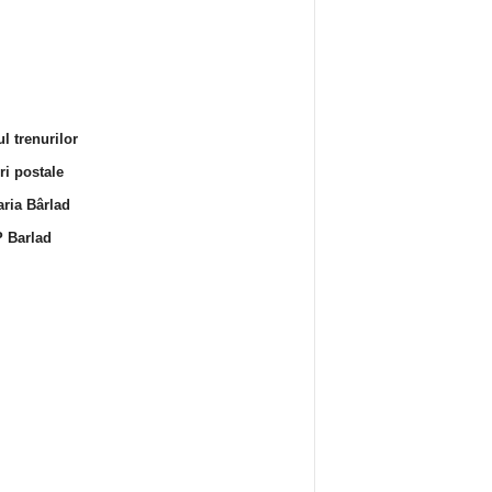
l trenurilor
i postale
ria Bârlad
 Barlad