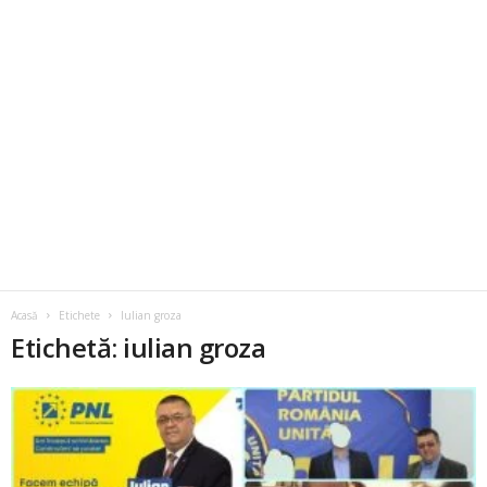
Acasă
Etichete
Iulian groza
Etichetă: iulian groza