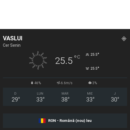
VASLUI
Cer Senin
°
25.5
°
C
25.5
°
25.5
46%
6.6m/s
3%
D
LUN
MAR
MIE
J
29
°
33
°
38
°
33
°
30
°
RON - Română (nou) leu