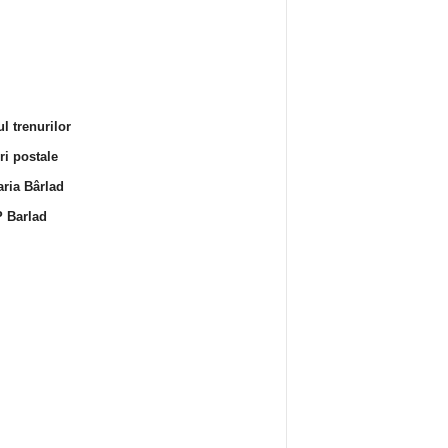
l trenurilor
i postale
ria Bârlad
 Barlad