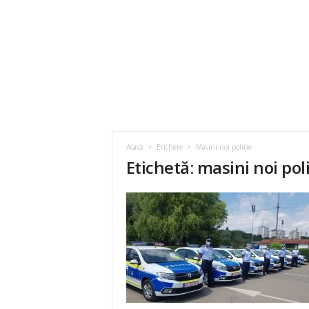
Acasă
Etichete
Masini noi politie
Etichetă: masini noi poli