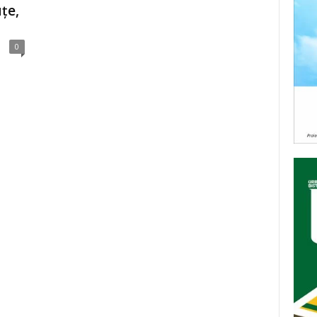
țe,
0