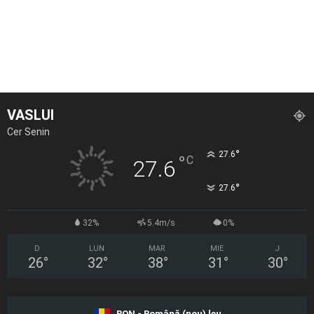
VASLUI
Cer Senin
°
27.6
°
C
27.6
°
27.6
32%
5.4m/s
0%
D
LUN
MAR
MIE
J
26
°
32
°
38
°
31
°
30
°
RON - Română (nou) leu