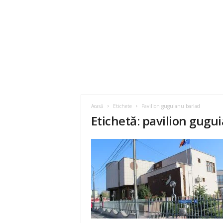
Acasă
Etichete
Pavilion guguianu barlad
Etichetă: pavilion gugu