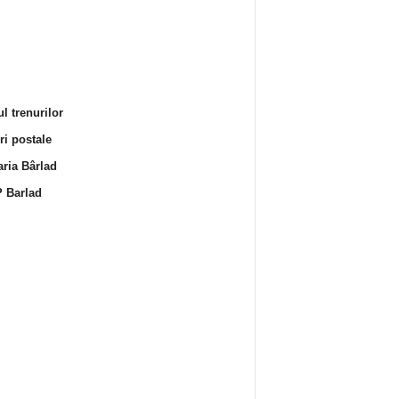
l trenurilor
i postale
ria Bârlad
 Barlad