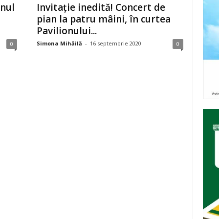
onul
Invitație inedită! Concert de
pian la patru mâini, în curtea
Pavilionului...
Simona Mihăilă
-
16 septembrie 2020
0
0