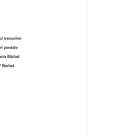
l trenurilor
i postale
ria Bârlad
 Barlad