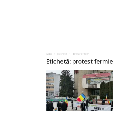
Acasă
Etichete
Protest fermieri
Etichetă: protest fermie