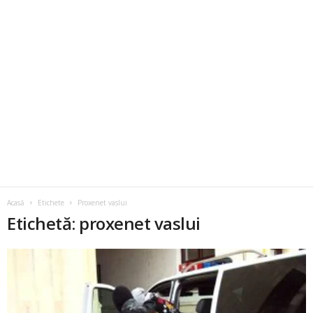
Acasă
Etichete
Proxenet vaslui
Etichetă: proxenet vaslui