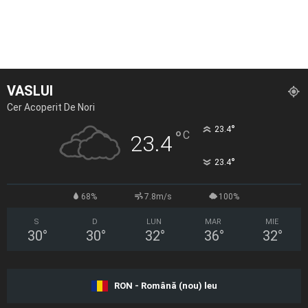
VASLUI
Cer Acoperit De Nori
°
23.4
°
C
23.4
°
23.4
68%
7.8m/s
100%
S
D
LUN
MAR
MIE
30
°
30
°
32
°
36
°
32
°
RON - Română (nou) leu