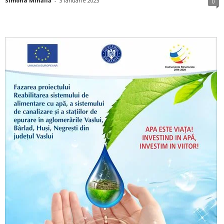
Simona Mihăilă
-
3 ianuarie 2023
0