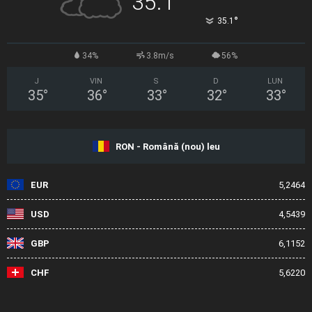
35.1
°
35.1
34%
3.8m/s
56%
J
VIN
S
D
LUN
35
°
36
°
33
°
32
°
33
°
RON - Română (nou) leu
EUR
5,2464
USD
4,5439
GBP
6,1152
CHF
5,6220