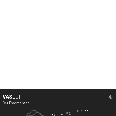
VASLUI
Cer Fragmentat
°
35.1
°
C