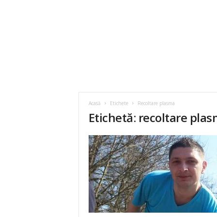
Acasă
Etichete
Recoltare plasma
Etichetă: recoltare pla