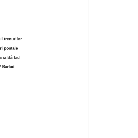
l trenurilor
i postale
ria Bârlad
 Barlad