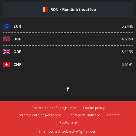
RON - Română (nou) leu
EUR
5,2446
USD
4,5363
GBP
6,1199
CHF
5,6141
Politica de confidențialitate
Cookie policy
Protecția datelor personale
Condiții de utilizare
Contact
Publicitate
Email contact: zobiectiv@gmail.com