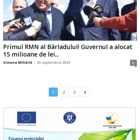
Primul RMN al Bârladului! Guvernul a alocat
15 milioane de lei...
Simona Mihăilă
-
20 septembrie 2024
0
1
2
3