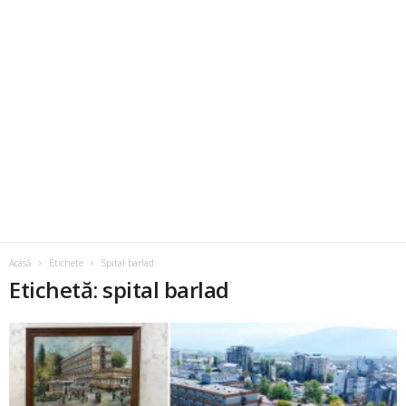
Acasă
Etichete
Spital barlad
Etichetă: spital barlad