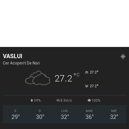
VASLUI
Cer Acoperit De Nori
°
27.2
°
C
27.2
°
27.2
59%
8.3m/s
100%
S
D
LUN
MAR
MIE
29
°
30
°
32
°
36
°
32
°