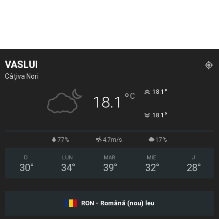
VASLUI
Câțiva Nori
°
18.1
°
C
18.1
°
18.1
77%
4.7m/s
17%
D
LUN
MAR
MIE
J
30
°
34
°
39
°
32
°
28
°
RON - Română (nou) leu