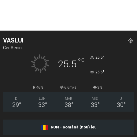
VASLUI
Cer Senin
°
25.5
°
C
25.5
°
25.5
46%
6.6m/s
3%
D
LUN
MAR
MIE
J
29
°
33
°
38
°
33
°
30
°
RON - Română (nou) leu