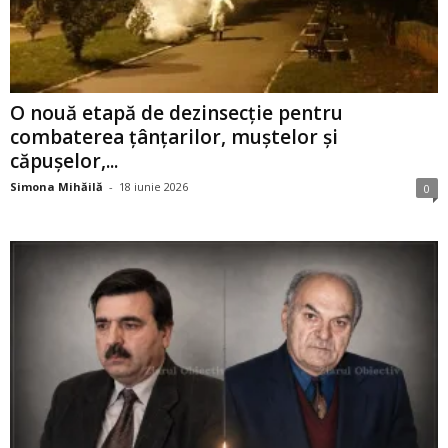
O nouă etapă de dezinsecție pentru
combaterea țânțarilor, muștelor și
căpușelor,...
Simona Mihăilă
-
18 iunie 2026
0