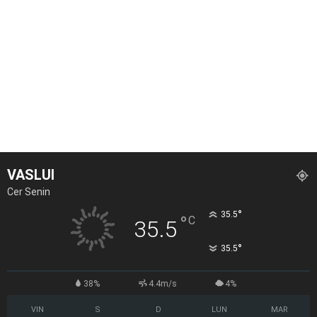
VASLUI
Cer Senin
°
35.5
°
C
35.5
°
35.5
38%
4.4m/s
4%
VIN
S
D
LUN
MAR