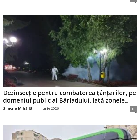
Dezinsecție pentru combaterea țânțarilor, pe
domeniul public al Bârladului. Iată zonele...
Simona Mihăilă
-
11 iunie 2026
0