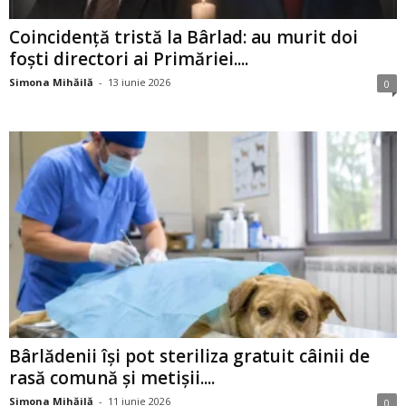
Coincidență tristă la Bârlad: au murit doi
foști directori ai Primăriei....
Simona Mihăilă
-
13 iunie 2026
0
Bârlădenii își pot steriliza gratuit câinii de
rasă comună și metișii....
Simona Mihăilă
-
11 iunie 2026
0