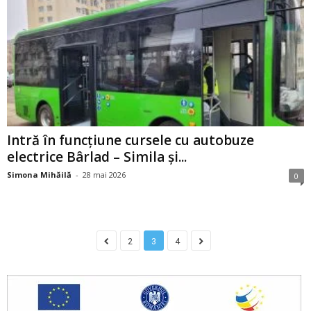
Intră în funcțiune cursele cu autobuze
electrice Bârlad – Simila și...
Simona Mihăilă
-
28 mai 2026
0
2
3
4