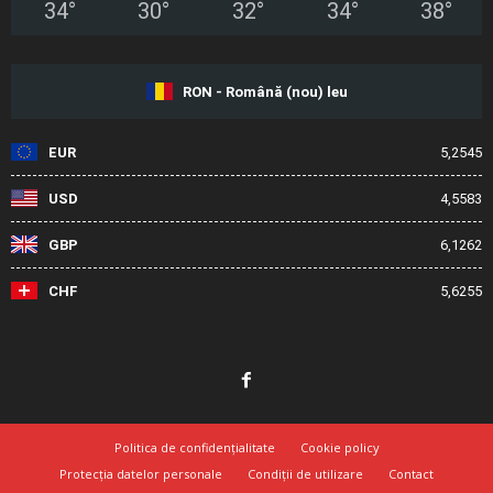
34
°
30
°
32
°
34
°
38
°
RON - Română (nou) leu
EUR
5,2545
USD
4,5583
GBP
6,1262
CHF
5,6255
Politica de confidențialitate
Cookie policy
Protecția datelor personale
Condiții de utilizare
Contact