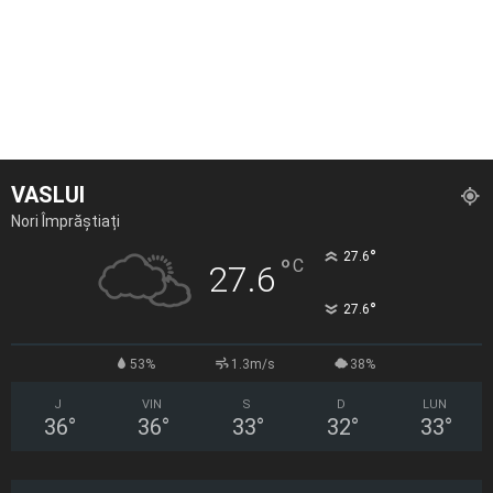
VASLUI
Nori Împrăștiați
°
27.6
°
C
27.6
°
27.6
53%
1.3m/s
38%
J
VIN
S
D
LUN
36
°
36
°
33
°
32
°
33
°