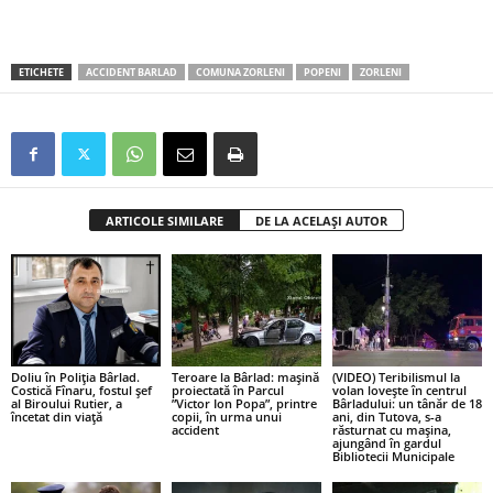
ETICHETE
ACCIDENT BARLAD
COMUNA ZORLENI
POPENI
ZORLENI
ARTICOLE SIMILARE
DE LA ACELAȘI AUTOR
Doliu în Poliția Bârlad.
Teroare la Bârlad: mașină
(VIDEO) Teribilismul la
Costică Fînaru, fostul șef
proiectată în Parcul
volan lovește în centrul
al Biroului Rutier, a
”Victor Ion Popa”, printre
Bârladului: un tânăr de 18
încetat din viață
copii, în urma unui
ani, din Tutova, s-a
accident
răsturnat cu mașina,
ajungând în gardul
Bibliotecii Municipale