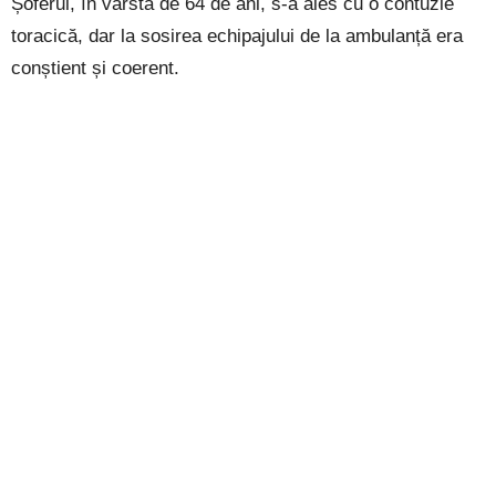
Șoferul, în vârstă de 64 de ani, s-a ales cu o contuzie
toracică, dar la sosirea echipajului de la ambulanță era
conștient și coerent.