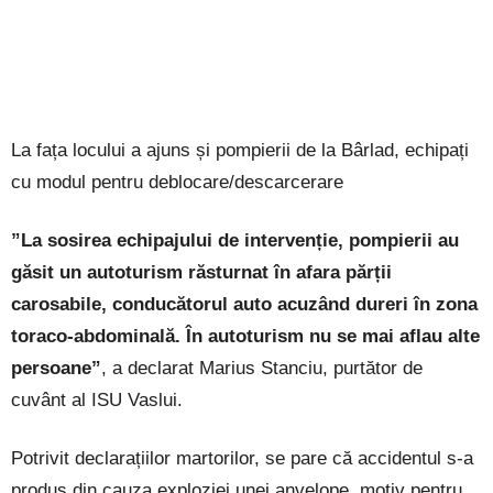
La fața locului a ajuns și pompierii de la Bârlad, echipați
cu modul pentru deblocare/descarcerare
”La sosirea echipajului de intervenție, pompierii au
găsit un autoturism răsturnat în afara părții
carosabile, conducătorul auto acuzând dureri în zona
toraco-abdominală. În autoturism nu se mai aflau alte
persoane”
, a declarat Marius Stanciu, purtător de
cuvânt al ISU Vaslui.
Potrivit declarațiilor martorilor, se pare că accidentul s-a
produs din cauza exploziei unei anvelope, motiv pentru