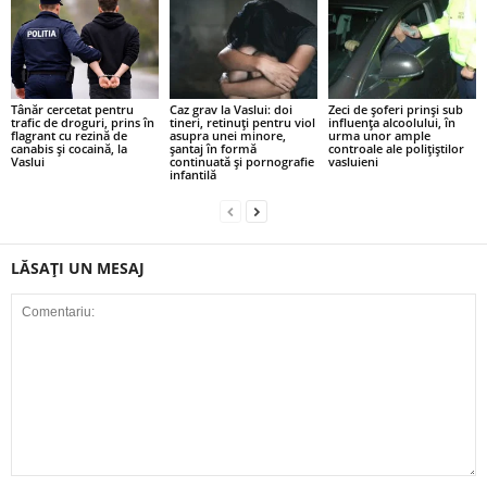
Tânăr cercetat pentru
Caz grav la Vaslui: doi
Zeci de șoferi prinși sub
trafic de droguri, prins în
tineri, retinuți pentru viol
influența alcoolului, în
flagrant cu rezină de
asupra unei minore,
urma unor ample
canabis și cocaină, la
șantaj în formă
controale ale polițiștilor
Vaslui
continuată și pornografie
vasluieni
infantilă
LĂSAȚI UN MESAJ