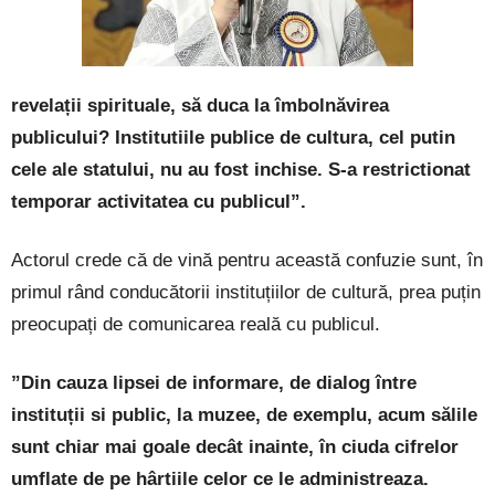
revelații spirituale, să duca la îmbolnăvirea
publicului? Institutiile publice de cultura, cel putin
cele ale statului, nu au fost inchise. S-a restrictionat
temporar activitatea cu publicul”.
Actorul crede că de vină pentru această confuzie sunt, în
primul rând conducătorii instituțiilor de cultură, prea puțin
preocupați de comunicarea reală cu publicul.
”Din cauza lipsei de informare, de dialog între
instituții si public, la muzee, de exemplu, acum sălile
sunt chiar mai goale decât inainte, în ciuda cifrelor
umflate de pe hârtiile celor ce le administreaza.