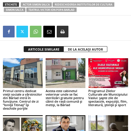
ETICHETE
ACTOR SIMON SALCA
REDESCHIDEREA INSTITUTIILOR DE CULTURA
SIMON SALCA
TEATRUL VICTOR ION POPA BARLAD
ARTICOLE SIMILARE
DE LA ACELAȘI AUTOR
Primul centru dedicat
Acesta este cabinetul
Programul Zilelor
vieții sociale a vârstnicilor
veterinar unde se fac
Culturale ale Municipiului
din Bârlad intră în
sterilizări gratuite pentru
Vaslui: șapte zile de
funcțiune. Centrul de zi
câinii de rasă comună și
spectacole, expoziții, film,
”Ioniță Titinaș” își
metiși, la Bârlad
literatură, știință și sport
deschide porțile