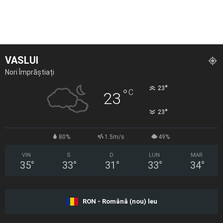
VASLUI
Nori Împrăștiați
°
23
°
C
23
°
23
80%
1.5m/s
49%
VIN
S
D
LUN
MAR
35
°
33
°
31
°
33
°
34
°
RON - Română (nou) leu