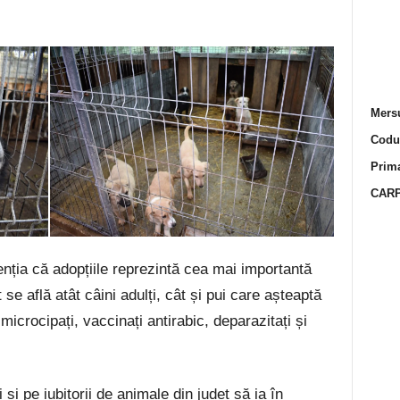
Mersu
Codur
Prima
CARP
enția că adopțiile reprezintă cea mai importantă
se află atât câini adulți, cât și pui care așteaptă
 microcipați, vaccinați antirabic, deparazitați și
 și pe iubitorii de animale din județ să ia în