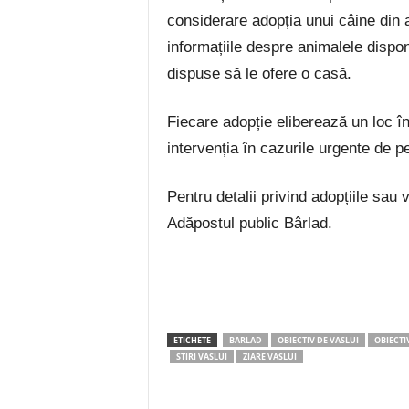
considerare adopția unui câine din 
informațiile despre animalele dispo
dispuse să le ofere o casă.
Fiecare adopție eliberează un loc î
intervenția în cazurile urgente de p
Pentru detalii privind adopțiile sau 
Adăpostul public Bârlad.
ETICHETE
BARLAD
OBIECTIV DE VASLUI
OBIECTI
STIRI VASLUI
ZIARE VASLUI