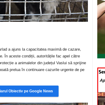
ârlad a ajuns la capacitatea maximă de cazare,
. În aceste condiții, autoritățile fac apel către
rotecție a animalelor din județul Vaslui să sprijine
 poată prelua în continuare cazurile urgente de pe
arul Obiectiv pe Google News