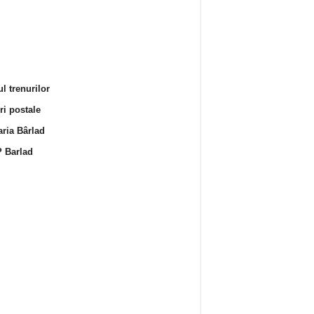
l trenurilor
i postale
ria Bârlad
 Barlad