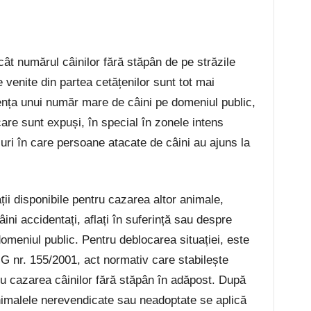
 cât numărul câinilor fără stăpân de pe străzile
e venite din partea cetățenilor sunt tot mai
ța unui număr mare de câini pe domeniul public,
 care sunt expuși, în special în zonele intens
azuri în care persoane atacate de câini au ajuns la
ții disponibile pentru cazarea altor animale,
ini accidentați, aflați în suferință sau despre
meniul public. Pentru deblocarea situației, este
G nr. 155/2001, act normativ care stabilește
ru cazarea câinilor fără stăpân în adăpost. După
nimalele nerevendicate sau neadoptate se aplică