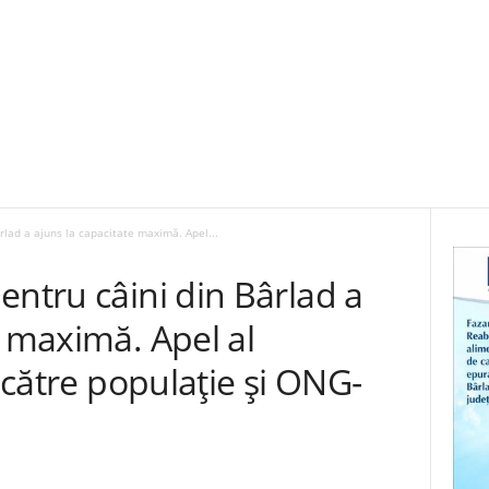
rlad a ajuns la capacitate maximă. Apel...
entru câini din Bârlad a
e maximă. Apel al
e către populație și ONG-