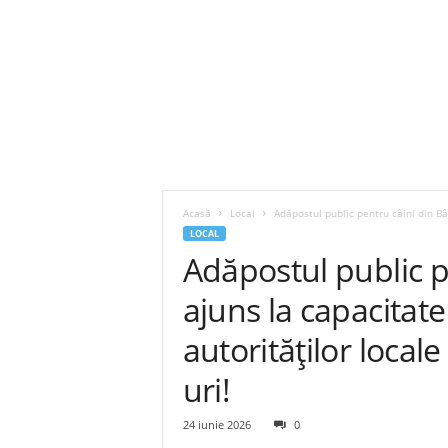
Acasă
Local
Adăpostul public pentru câini din Bâ
LOCAL
Adăpostul public p
ajuns la capacitat
autorităților local
uri!
24 iunie 2026
0