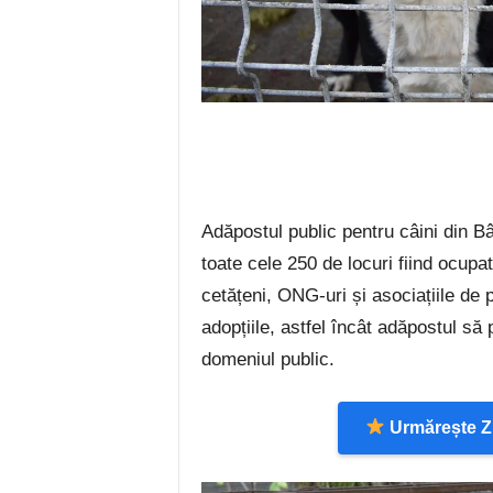
Adăpostul public pentru câini din B
toate cele 250 de locuri fiind ocupate
cetățeni, ONG-uri și asociațiile de p
adopțiile, astfel încât adăpostul să
domeniul public.
Urmărește Zi