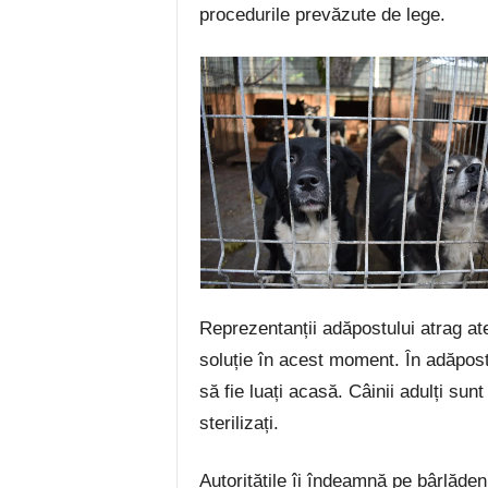
procedurile prevăzute de lege.
Reprezentanții adăpostului atrag at
soluție în acest moment. În adăpost 
să fie luați acasă. Câinii adulți sunt
sterilizați.
Autoritățile îi îndeamnă pe bârlădeni