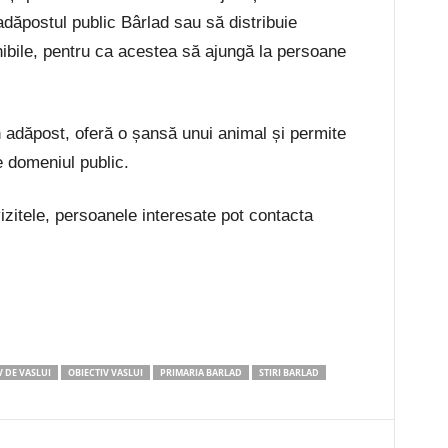
adăpostul public Bârlad sau să distribuie
nibile, pentru ca acestea să ajungă la persoane
n adăpost, oferă o șansă unui animal și permite
e domeniul public.
vizitele, persoanele interesate pot contacta
V DE VASLUI
OBIECTIV VASLUI
PRIMARIA BARLAD
STIRI BARLAD