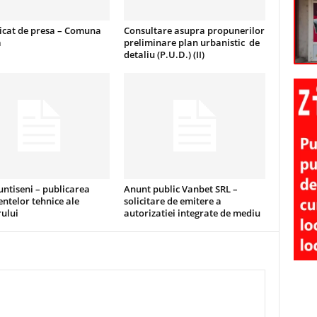
cat de presa – Comuna
Consultare asupra propunerilor
a
preliminare plan urbanistic de
detaliu (P.U.D.) (II)
ntiseni – publicarea
Anunt public Vanbet SRL –
ntelor tehnice ale
solicitare de emitere a
ului
autorizatiei integrate de mediu