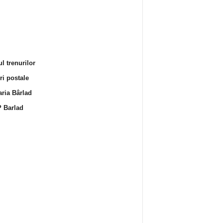
l trenurilor
i postale
ria Bârlad
 Barlad