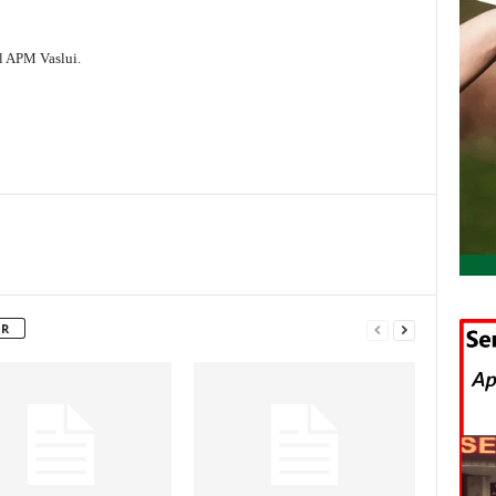
ul APM Vaslui.
OR