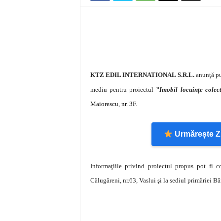
KTZ EDIL INTERNATIONAL S.R.L.
anunţă pub
mediu pentru proiectul
”Imobil locuințe colect
Maiorescu, nr. 3F
.
Urmărește Zi
Informaţiile privind proiectul propus pot fi c
Călugăreni, nr.63, Vaslui şi la sediul primăriei Bâr