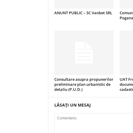
ANUNT PUBLIC – SC Vanbet SRL
Comuni
Pogan
Consultare asupra propunerilor
UAT Fru
preliminare plan urbanistic de
docume
detaliu (P.U.D.)
cadastr
LĂSAȚI UN MESAJ