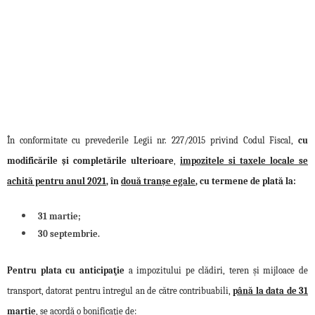
În conformitate cu prevederile Legii nr. 227/2015 privind Codul Fiscal,
cu
modificările şi completările ulterioare
,
impozitele si taxele locale se
achită pentru anul 2021
, în
două tranşe egale
, cu termene de plată la:
31 martie;
30 septembrie.
Pentru plata cu anticipaţie
a impozitului pe clădiri, teren şi mijloace de
transport, datorat pentru întregul an de către contribuabili,
până la data de 31
martie
, se acordă o bonificaţie de: