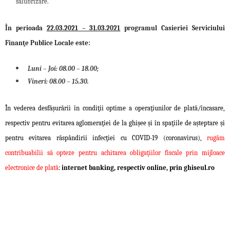
salubrizare.
În perioada
22.03.2021 – 31.03.2021
programul Casieriei Serviciului
Finanţe Publice Locale este:
Luni – Joi: 08.00 – 18.00;
Vineri: 08.00 – 15.30.
În vederea desfăşurării în condiţii optime a operaţiunilor de plată/încasare,
respectiv pentru evitarea aglomeraţiei de la ghişee şi în spaţiile de aşteptare şi
pentru evitarea răspândirii infecţiei cu COVID-19 (coronavirus),
rugăm
contribuabilii să opteze pentru achitarea obligaţiilor fiscale prin mijloace
electronice de plată
:
internet banking, respectiv online, prin ghiseul.ro