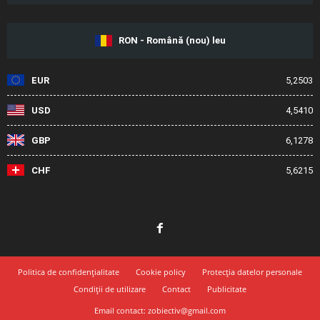
RON - Română (nou) leu
EUR
5,2503
USD
4,5410
GBP
6,1278
CHF
5,6215
Politica de confidențialitate
Cookie policy
Protecția datelor personale
Condiții de utilizare
Contact
Publicitate
Email contact: zobiectiv@gmail.com