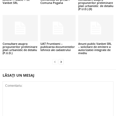
Vanbet SRL
Comuna Pogana
propunerilor preliminare
plan urbanistic de detaliu
(P.U.D.) (II)
Consultare asupra
UAT Fruntiseni –
Anunt public Vanbet SRL
propunerilor preliminare
publicarea documentelor
– solicitare de emitere a
plan urbanistic de detaliu
tehnice ale cadastrului
autorizatiei integrate de
(P.U.D.)
mediu
LĂSAȚI UN MESAJ