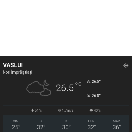
VASLUI
Nori Împrăștiați
°
26.5
°
C
26.5
°
26.5
51%
1.7m/s
40%
VIN
S
D
LUN
MAR
25
°
32
°
30
°
32
°
36
°