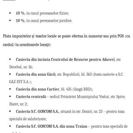
10 %
, în cazul persoanelor fizice;
10 %
, în cazul persoanelor juridice.
Plata impozitelor şi taxelor locale se poate efectua în numerar sau prin POS (cu
cardul) în următoarele locaţii:
Casieria din incinta Centrului de Resurse pentru Afaceri
, str.
Decebal, nr. 16;
Casieria din zona Gării
, str. Republicii, bl. 363 (fosta casierie a S.C.
GAZ EST S.A.);
Casieria din zona Cartier
, bl. 435 (lângă BRD);
Casieria centrală
– sediul Primăriei Municipiului Vaslui, str. Spiru
Haret, nr. 2;
Casieria S.C. GOSCOM S.A.
, situată în str. Donici, nr. 23 – pentru taxa
specială de salubrizare;
Casieria S.C. GOSCOM S.A. din zona Traian
– pentru taxa specială de