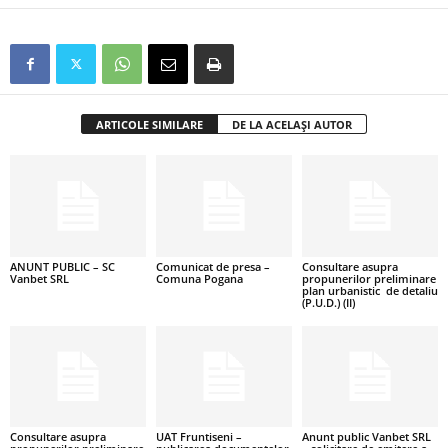
ARTICOLE SIMILARE
DE LA ACELAȘI AUTOR
ANUNT PUBLIC – SC
Comunicat de presa –
Consultare asupra
Vanbet SRL
Comuna Pogana
propunerilor preliminare
plan urbanistic de detaliu
(P.U.D.) (II)
Consultare asupra
UAT Fruntiseni –
Anunt public Vanbet SRL