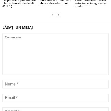
propunerilor preliminare
publicarea documentelor
– solicitare de emitere a
plan urbanistic de detaliu
tehnice ale cadastrului
autorizatiei integrate de
(P.U.D.)
mediu
LĂSAȚI UN MESAJ