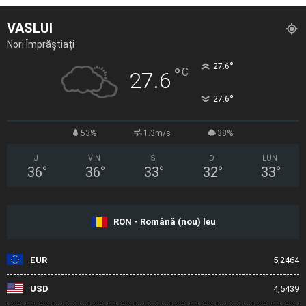
VASLUI
Nori Împrăștiați
°
27.6
°
C
27.6
°
27.6
53%
1.3m/s
38%
J
VIN
S
D
LUN
36
°
36
°
33
°
32
°
33
°
RON - Română (nou) leu
EUR
5,2464
USD
4,5439