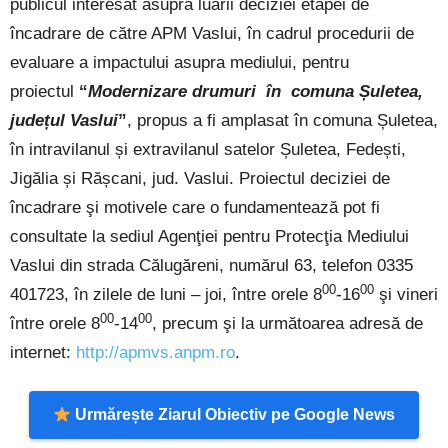
publicul interesat asupra luării deciziei etapei de
încadrare de către APM Vaslui, în cadrul procedurii de
evaluare a impactului asupra mediului, pentru
proiectul
“
Modernizare drumuri în comuna Șuletea,
județul Vaslui
”
,
propus a fi amplasat în
comuna Șuletea,
în intravilanul și extravilanul satelor Șuletea, Fedești,
Jigălia și Rășcani, j
ud. Vaslui. Proiectul deciziei de
încadrare şi motivele care o fundamentează pot fi
consultate la sediul Agenţiei pentru Protecţia Mediului
Vaslui din strada Călugăreni, numărul 63, telefon 0335
00
00
401723, în zilele de luni – joi, între orele 8
-16
şi vineri
00
00
între orele 8
-14
, precum şi la următoarea adresă de
internet:
http://apmvs.anpm.ro
.
Urmărește Ziarul Obiectiv pe Google News