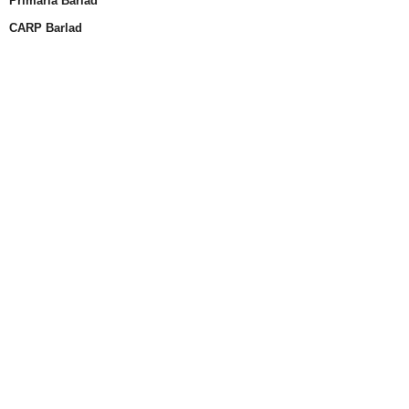
Primaria Bârlad
CARP Barlad