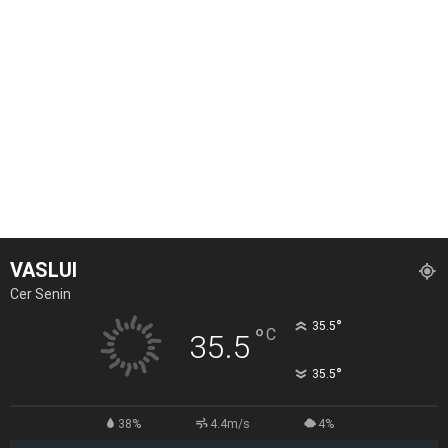
VASLUI
Cer Senin
°
35.5
°
C
35.5
°
35.5
38%
4.4m/s
4%