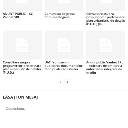
ANUNT PUBLIC – SC
Comunicat de presa –
Consultare asupra
Vanbet SRL
Comuna Pogana
propunerilor preliminare
plan urbanistic de detaliu
(P.U.D.) (II)
Consultare asupra
UAT Fruntiseni –
Anunt public Vanbet SRL
propunerilor preliminare
publicarea documentelor
– solicitare de emitere a
plan urbanistic de detaliu
tehnice ale cadastrului
autorizatiei integrate de
(P.U.D.)
mediu
LĂSAȚI UN MESAJ