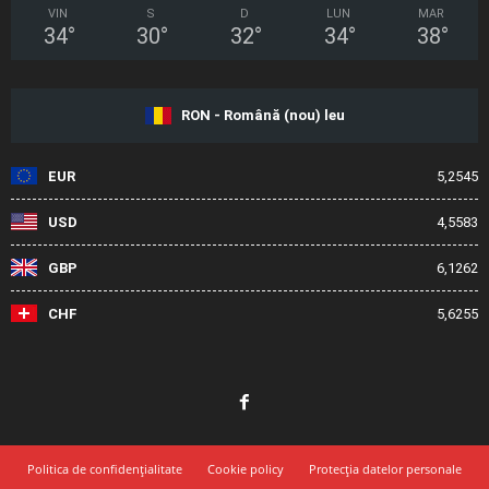
VIN
S
D
LUN
MAR
34
°
30
°
32
°
34
°
38
°
RON - Română (nou) leu
EUR
5,2545
USD
4,5583
GBP
6,1262
CHF
5,6255
Politica de confidențialitate
Cookie policy
Protecția datelor personale