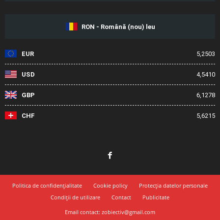
RON - Română (nou) leu
EUR
5,2503
USD
4,5410
GBP
6,1278
CHF
5,6215
Politica de confidențialitate
Cookie policy
Protecția datelor personale
Condiții de utilizare
Contact
Publicitate
Email contact: zobiectiv@gmail.com