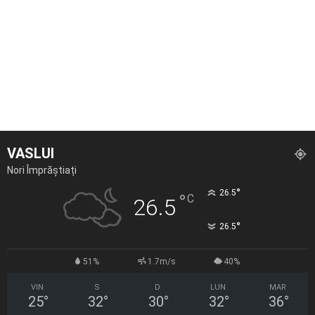
VASLUI
Nori Împrăștiați
°
26.5
°
C
26.5
°
26.5
51%
1.7m/s
40%
VIN
S
D
LUN
MAR
25
°
32
°
30
°
32
°
36
°