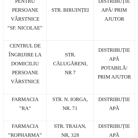
PENTRU
DISTRIBUȚIE
PERSOANE
STR. BIRUINȚEI
APĂ/ PRIM
VÂRSTNICE
AJUTOR
”SF. NICOLAE”
CENTRUL DE
DISTRIBUȚIE
ÎNGRIJIRE LA
STR.
APĂ
DOMICILIU
CĂLUGĂRENI,
POTABILĂ/
PERSOANE
NR 7
PRIM AJUTOR
VÂRSTNICE
FARMACIA
STR. N. IORGA,
DISTRIBUȚIE
”RA”
NR. 71
APĂ
FARMACIA
STR. TRAIAN,
DISTRIBUȚIE
”ROPHARMA”
NR, 328
APĂ