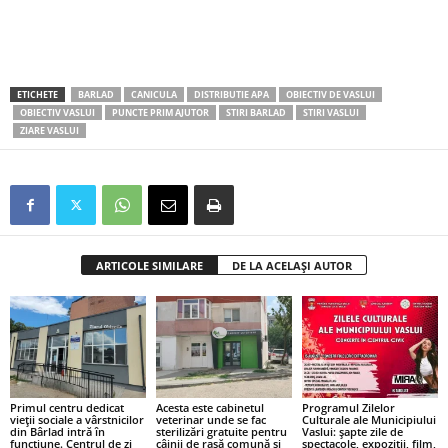
ETICHETE
BARLAD
CANICULA
DISTRIBUTIE APA
OBIECTIV DE VASLUI
OBIECTIV VASLUI
PUNCTE PRIM AJUTOR
STIRI BARLAD
STIRI VASLUI
ZIARE VASLUI
ARTICOLE SIMILARE
DE LA ACELAȘI AUTOR
Primul centru dedicat
Acesta este cabinetul
Programul Zilelor
vieții sociale a vârstnicilor
veterinar unde se fac
Culturale ale Municipiului
din Bârlad intră în
sterilizări gratuite pentru
Vaslui: șapte zile de
funcțiune. Centrul de zi
câinii de rasă comună și
spectacole, expoziții, film,