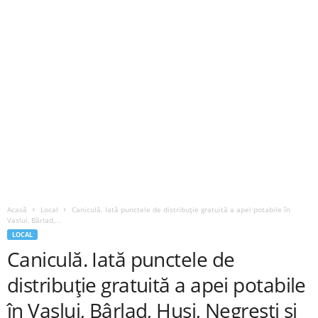
Acasă
Local
Caniculă. Iată punctele de distribuție gratuită a apei potabile în
Vaslui, Bârlad,...
LOCAL
Caniculă. Iată punctele de
distribuție gratuită a apei potabile
în Vaslui, Bârlad, Huși, Negrești și