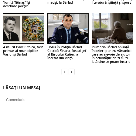
”Ioniță Titinaș” își
metiși, la Bârlad
literatură, știință și sport
deschide porțile
A murit Pavel Stoica, fost
Doliu în Poliția Bârlad.
Primăria Bârlad anunță
primar al municipiilor
Costică Fînaru, fostul șef
înscrieri pentru vârstnicii
Vaslui și Bârlad
al Biroului Rutier, a
care au nevoie de ajutor
încetat din viață
în activitățile de zi cu zi.
Iată cine se poate înscrie
LĂSAȚI UN MESAJ