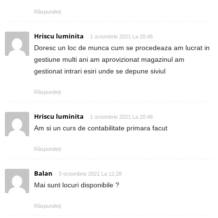
Răspundeți
Hriscu luminita
1 octombrie 2021 La 20:46
Doresc un loc de munca cum se procedeaza am lucrat in
gestiune multi ani am aprovizionat magazinul am
gestionat intrari esiri unde se depune siviul
Răspundeți
Hriscu luminita
1 octombrie 2021 La 20:48
Am si un curs de contabilitate primara facut
Răspundeți
Balan
5 octombrie 2021 La 12:28
Mai sunt locuri disponibile ?
Răspundeți