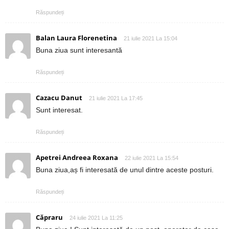
Răspundeți
Balan Laura Florenetina
21 iulie 2021 La 15:04
Buna ziua sunt interesantă
Răspundeți
Cazacu Danut
21 iulie 2021 La 17:45
Sunt interesat.
Răspundeți
Apetrei Andreea Roxana
22 iulie 2021 La 15:54
Buna ziua,aș fi interesată de unul dintre aceste posturi.
Răspundeți
Căpraru
24 iulie 2021 La 11:25