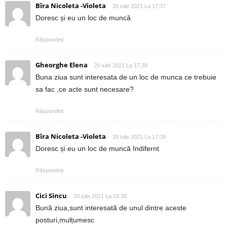
Bîra Nicoleta -Violeta
20 iulie 2021 La 17:37
Doresc și eu un loc de muncă
Răspundeți
Gheorghe Elena
20 iulie 2021 La 17:38
Buna ziua sunt interesata de un loc de munca ce trebuie
sa fac ,ce acte sunt necesare?
Răspundeți
Bîra Nicoleta -Violeta
20 iulie 2021 La 17:39
Doresc și eu un loc de muncă Indifernt
Răspundeți
Cici Sincu
20 iulie 2021 La 18:38
Bună ziua,sunt interesată de unul dintre aceste
posturi,mulțumesc