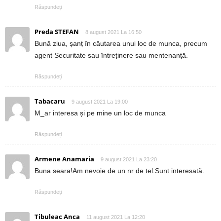
Răspundeți
Preda STEFAN
8 august 2021 La 16:50
Bună ziua, șanț în căutarea unui loc de munca, precum
agent Securitate sau întreținere sau mentenanță.
Răspundeți
Tabacaru
9 august 2021 La 19:00
M_ar interesa și pe mine un loc de munca
Răspundeți
Armene Anamaria
9 august 2021 La 23:20
Buna seara!Am nevoie de un nr de tel.Sunt interesată.
Răspundeți
Tibuleac Anca
11 august 2021 La 12:20