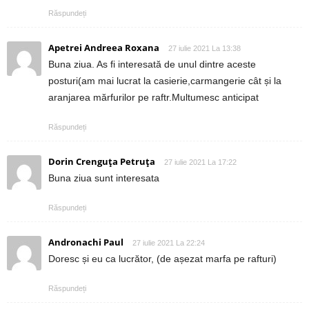
Răspundeți
Apetrei Andreea Roxana
27 iulie 2021 La 13:38
Buna ziua. As fi interesată de unul dintre aceste
posturi(am mai lucrat la casierie,carmangerie cât și la
aranjarea mărfurilor pe raftr.Multumesc anticipat
Răspundeți
Dorin Crenguța Petruța
27 iulie 2021 La 17:22
Buna ziua sunt interesata
Răspundeți
Andronachi Paul
27 iulie 2021 La 22:24
Doresc și eu ca lucrător, (de așezat marfa pe rafturi)
Răspundeți