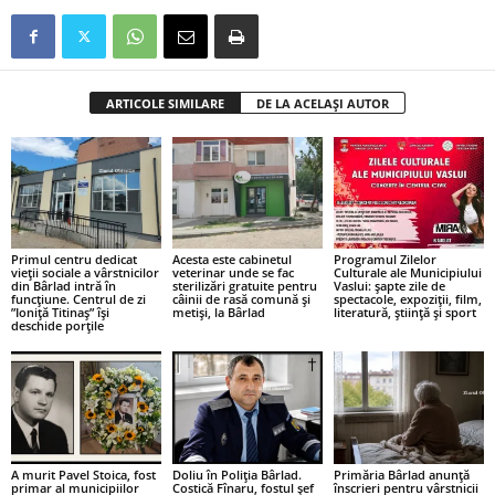
ARTICOLE SIMILARE
DE LA ACELAȘI AUTOR
Primul centru dedicat
Acesta este cabinetul
Programul Zilelor
vieții sociale a vârstnicilor
veterinar unde se fac
Culturale ale Municipiului
din Bârlad intră în
sterilizări gratuite pentru
Vaslui: șapte zile de
funcțiune. Centrul de zi
câinii de rasă comună și
spectacole, expoziții, film,
”Ioniță Titinaș” își
metiși, la Bârlad
literatură, știință și sport
deschide porțile
A murit Pavel Stoica, fost
Doliu în Poliția Bârlad.
Primăria Bârlad anunță
primar al municipiilor
Costică Fînaru, fostul șef
înscrieri pentru vârstnicii