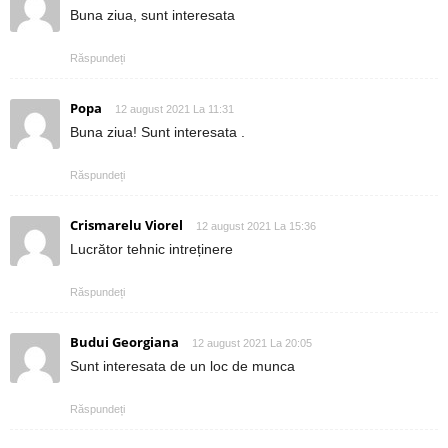
Buna ziua, sunt interesata
Răspundeți
Popa
12 august 2021 La 11:31
Buna ziua! Sunt interesata .
Răspundeți
Crismarelu Viorel
12 august 2021 La 15:36
Lucrător tehnic intreținere
Răspundeți
Budui Georgiana
12 august 2021 La 20:05
Sunt interesata de un loc de munca
Răspundeți