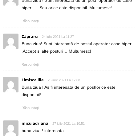
Buna ziua ! Sunt interesată de un post ,operator de case
hiper …. Sau orice este disponibil. Multumesc!
Răspundeți
Căpraru
24 iulie 2021 La 11:27
Buna ziua! Sunt interesată de postul operator case hiper
.Accept si alte posturi… Multumesc!
Răspundeți
Limisca ilie
25 iulie 2021 La 12:08
Buna ziua ! As fi interesata de un post!orice este
disponibil!
Răspundeți
micu adriana
27 iulie 2021 La 10:51
buna ziua ! interesata