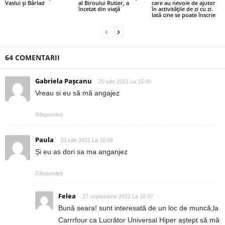
Vaslui și Bârlad
al Biroului Rutier, a
care au nevoie de ajutor
încetat din viață
în activitățile de zi cu zi.
Iată cine se poate înscrie
64 COMENTARII
Gabriela Pașcanu
20 iulie 2021 La 15:40
Vreau si eu să mă angajez
Răspundeți
Paula
20 iulie 2021 La 16:06
Și eu as dori sa ma anganjez
Răspundeți
Felea
27 septembrie 2022 La 18:47
Bună seara! sunt interesată de un loc de muncă,la
Carrrfour ca Lucrător Universal Hiper aștept să mă