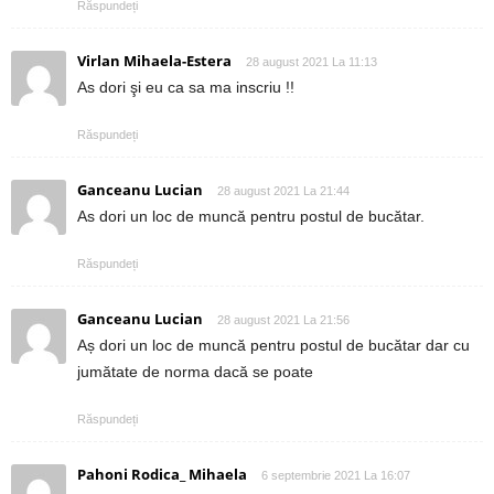
Răspundeți
Virlan Mihaela-Estera
28 august 2021 La 11:13
As dori şi eu ca sa ma inscriu !!
Răspundeți
Ganceanu Lucian
28 august 2021 La 21:44
As dori un loc de muncă pentru postul de bucătar.
Răspundeți
Ganceanu Lucian
28 august 2021 La 21:56
Aș dori un loc de muncă pentru postul de bucătar dar cu
jumătate de norma dacă se poate
Răspundeți
Pahoni Rodica_ Mihaela
6 septembrie 2021 La 16:07