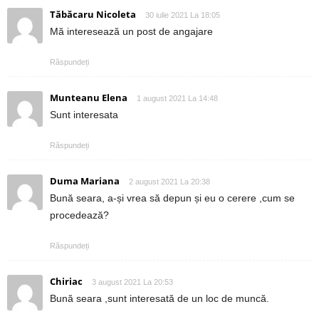
Tăbăcaru Nicoleta
30 iulie 2021 La 18:05
Mă interesează un post de angajare
Răspundeți
Munteanu Elena
1 august 2021 La 14:48
Sunt interesata
Răspundeți
Duma Mariana
2 august 2021 La 20:38
Bună seara, a-și vrea să depun și eu o cerere ,cum se
procedează?
Răspundeți
Chiriac
3 august 2021 La 20:53
Bună seara ,sunt interesată de un loc de muncă.