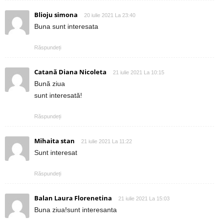
Blioju simona
20 iulie 2021 La 23:40
Buna sunt interesata
Răspundeți
Catană Diana Nicoleta
21 iulie 2021 La 10:15
Bună ziua
sunt interesată!
Răspundeți
Mihaita stan
21 iulie 2021 La 11:22
Sunt interesat
Răspundeți
Balan Laura Florenetina
21 iulie 2021 La 15:03
Buna ziua!sunt interesanta