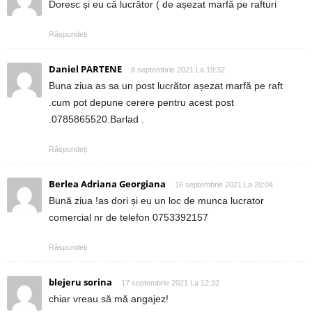
Doresc și eu că lucrător ( de așezat marfă pe rafturi
Răspundeți
Daniel PARTENE
8 septembrie 2021 La 19:32
Buna ziua as sa un post lucrător așezat marfă pe raft
.cum pot depune cerere pentru acest post
.0785865520.Barlad .
Răspundeți
Berlea Adriana Georgiana
16 septembrie 2021 La 20:04
Bună ziua !as dori și eu un loc de munca lucrator
comercial nr de telefon 0753392157
Răspundeți
blejeru sorina
17 septembrie 2021 La 12:32
chiar vreau să mă angajez!