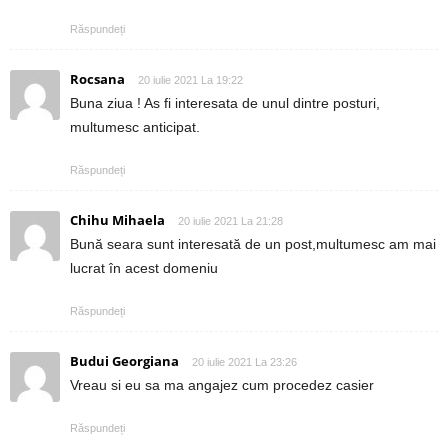
Răspundeți
Rocsana
20 iulie 2021 La 19:22
Buna ziua ! As fi interesata de unul dintre posturi,
multumesc anticipat.
Răspundeți
Chihu Mihaela
20 iulie 2021 La 21:28
Bună seara sunt interesată de un post,multumesc am mai
lucrat în acest domeniu
Răspundeți
Budui Georgiana
20 iulie 2021 La 23:26
Vreau si eu sa ma angajez cum procedez casier
Răspundeți