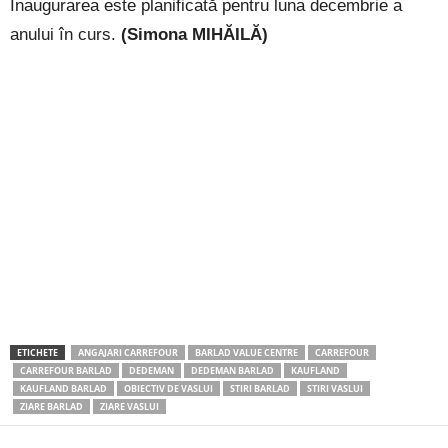
Inaugurarea este planificată pentru luna decembrie a
anului în curs.
(Simona MIHĂILĂ)
ETICHETE
ANGAJARI CARREFOUR
BARLAD VALUE CENTRE
CARREFOUR
CARREFOUR BARLAD
DEDEMAN
DEDEMAN BARLAD
KAUFLAND
KAUFLAND BARLAD
OBIECTIV DE VASLUI
STIRI BARLAD
STIRI VASLUI
ZIARE BARLAD
ZIARE VASLUI