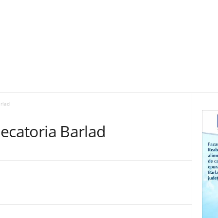
arlad
udecatoria Barlad