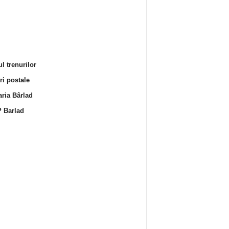
l trenurilor
i postale
ria Bârlad
 Barlad