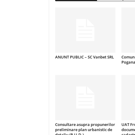
ANUNT PUBLIC – SC Vanbet SRL
Comuni
Pogan
Consultare asupra propunerilor
UAT Fru
preliminare plan urbanistic de
docume
detaliu (P.U.D.)
cadastr