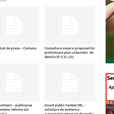
cat de presa – Comuna
Consultare asupra propunerilor
a
preliminare plan urbanistic de
detaliu (P.U.D.) (II)
ntiseni – publicarea
Anunt public Vanbet SRL –
ntelor tehnice ale
solicitare de emitere a
ului
autorizatiei integrate de mediu