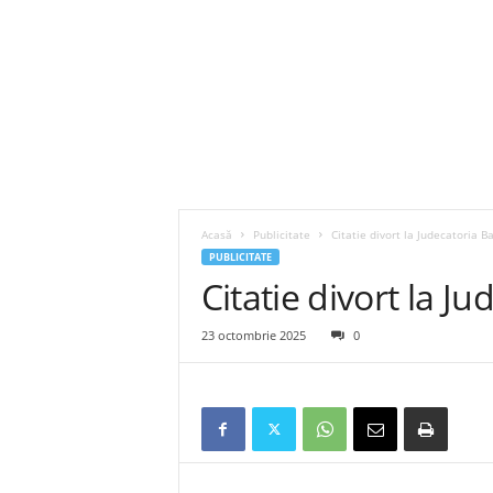
Acasă
Publicitate
Citatie divort la Judecatoria B
PUBLICITATE
Citatie divort la J
23 octombrie 2025
0