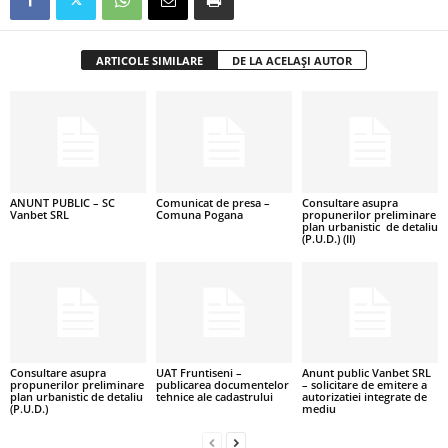
ARTICOLE SIMILARE
DE LA ACELAȘI AUTOR
ANUNT PUBLIC – SC
Comunicat de presa –
Consultare asupra
Vanbet SRL
Comuna Pogana
propunerilor preliminare
plan urbanistic de detaliu
(P.U.D.) (II)
Consultare asupra
UAT Fruntiseni –
Anunt public Vanbet SRL
propunerilor preliminare
publicarea documentelor
– solicitare de emitere a
plan urbanistic de detaliu
tehnice ale cadastrului
autorizatiei integrate de
(P.U.D.)
mediu