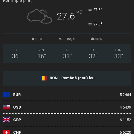
Nori Împrăștiați
°
27.6
°
C
27.6
°
27.6
53%
1.3m/s
38%
J
VIN
S
D
LUN
36
°
36
°
33
°
32
°
33
°
RON - Română (nou) leu
EUR
5,2464
USD
4,5439
GBP
6,1152
CHF
5,6220