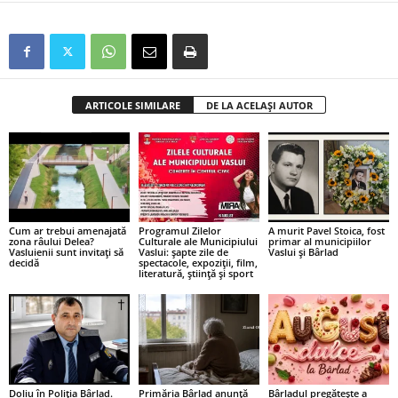
ARTICOLE SIMILARE
DE LA ACELAȘI AUTOR
Cum ar trebui amenajată
Programul Zilelor
A murit Pavel Stoica, fost
zona râului Delea?
Culturale ale Municipiului
primar al municipiilor
Vasluienii sunt invitați să
Vaslui: șapte zile de
Vaslui și Bârlad
decidă
spectacole, expoziții, film,
literatură, știință și sport
Doliu în Poliția Bârlad.
Primăria Bârlad anunță
Bârladul pregătește a