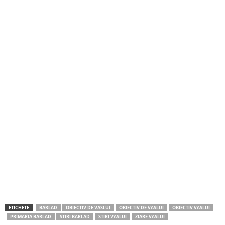
ETICHETE
BARLAD
OBIECTIV DE VASLUI
OBIECTIV DE VASLUI
OBIECTIV VASLUI
PRIMARIA BARLAD
STIRI BARLAD
STIRI VASLUI
ZIARE VASLUI