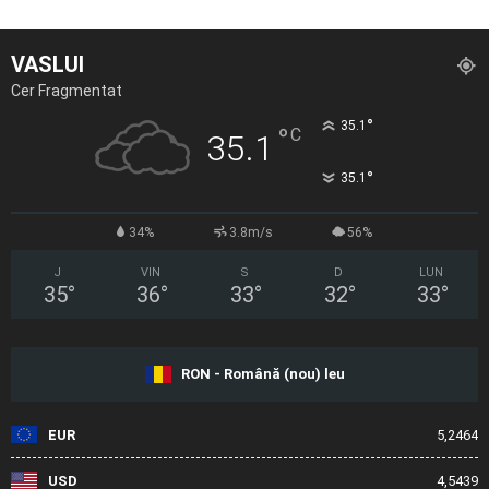
VASLUI
Cer Fragmentat
°
35.1
°
C
35.1
°
35.1
34%
3.8m/s
56%
J
VIN
S
D
LUN
35
°
36
°
33
°
32
°
33
°
RON - Română (nou) leu
EUR
5,2464
USD
4,5439