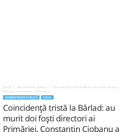
Acasă
Administrație publică
Coincidență tristă la Bârlad: au murit doi foști
directori ai Primăriei. Constantin...
ADMINISTRAȚIE PUBLICĂ
LOCAL
Coincidență tristă la Bârlad: au
murit doi foști directori ai
Primăriei. Constantin Ciobanu a