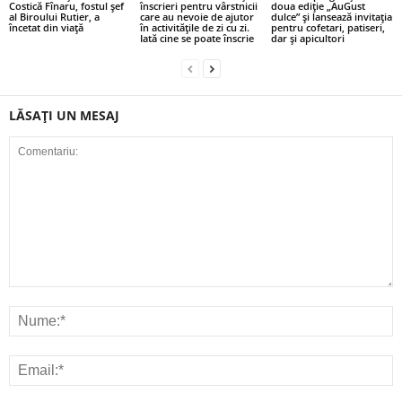
Costică Fînaru, fostul șef
înscrieri pentru vârstnicii
doua ediție „AuGust
al Biroului Rutier, a
care au nevoie de ajutor
dulce” și lansează invitația
încetat din viață
în activitățile de zi cu zi.
pentru cofetari, patiseri,
Iată cine se poate înscrie
dar și apicultori
LĂSAȚI UN MESAJ