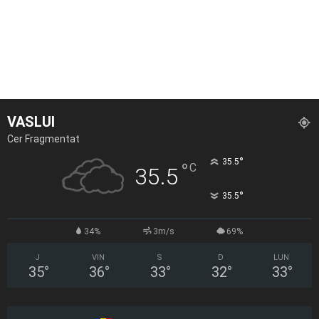
VASLUI
Cer Fragmentat
°
35.5
°
C
35.5
°
35.5
34%
3m/s
69%
J
VIN
S
D
LUN
35
°
36
°
33
°
32
°
33
°