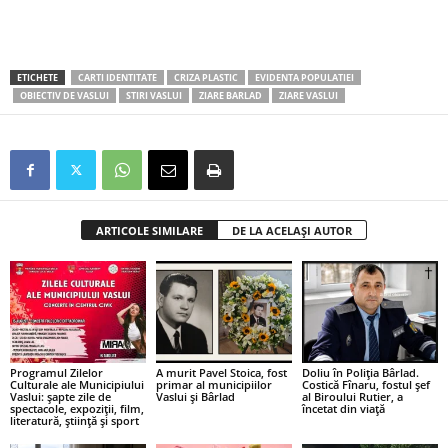
ETICHETE
CARTI IDENTITATE
CRIZA PLASTIC
EVIDENTA POPULATIEI
OBIECTIV DE VASLUI
STIRI VASLUI
ZIARE BARLAD
ZIARE VASLUI
ARTICOLE SIMILARE
DE LA ACELAȘI AUTOR
Programul Zilelor
A murit Pavel Stoica, fost
Doliu în Poliția Bârlad.
Culturale ale Municipiului
primar al municipiilor
Costică Fînaru, fostul șef
Vaslui: șapte zile de
Vaslui și Bârlad
al Biroului Rutier, a
spectacole, expoziții, film,
încetat din viață
literatură, știință și sport