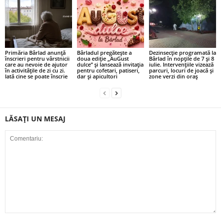
Primăria Bârlad anunță
Bârladul pregătește a
Dezinsecție programată la
înscrieri pentru vârstnicii
doua ediție „AuGust
Bârlad în nopțile de 7 și 8
care au nevoie de ajutor
dulce” și lansează invitația
iulie. Intervențiile vizează
în activitățile de zi cu zi.
pentru cofetari, patiseri,
parcuri, locuri de joacă și
Iată cine se poate înscrie
dar și apicultori
zone verzi din oraș
LĂSAȚI UN MESAJ