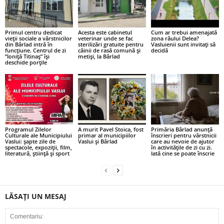
Primul centru dedicat
Acesta este cabinetul
Cum ar trebui amenajată
vieții sociale a vârstnicilor
veterinar unde se fac
zona râului Delea?
din Bârlad intră în
sterilizări gratuite pentru
Vasluienii sunt invitați să
funcțiune. Centrul de zi
câinii de rasă comună și
decidă
”Ioniță Titinaș” își
metiși, la Bârlad
deschide porțile
Programul Zilelor
A murit Pavel Stoica, fost
Primăria Bârlad anunță
Culturale ale Municipiului
primar al municipiilor
înscrieri pentru vârstnicii
Vaslui: șapte zile de
Vaslui și Bârlad
care au nevoie de ajutor
spectacole, expoziții, film,
în activitățile de zi cu zi.
literatură, știință și sport
Iată cine se poate înscrie
LĂSAȚI UN MESAJ