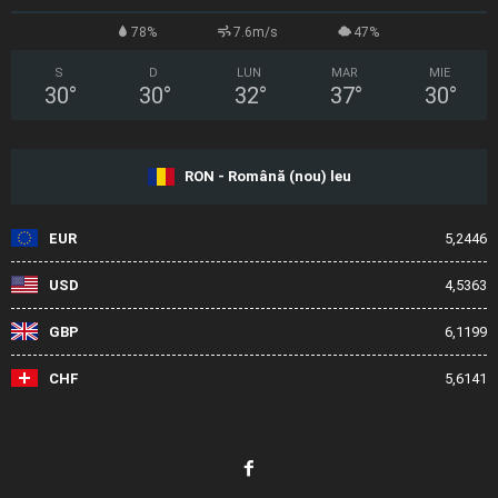
78%
7.6m/s
47%
S
D
LUN
MAR
MIE
30
°
30
°
32
°
37
°
30
°
RON - Română (nou) leu
EUR
5,2446
USD
4,5363
GBP
6,1199
CHF
5,6141