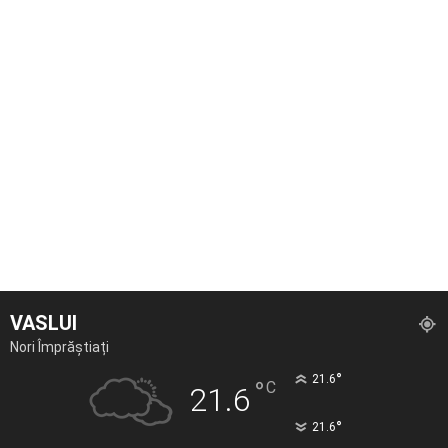
VASLUI
Nori Împrăștiați
°
21.6
°
C
21.6
°
21.6