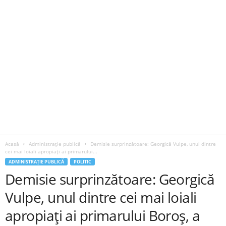
Acasă
Administrație publică
Demisie surprinzătoare: Georgică Vulpe, unul dintre
cei mai loiali apropiați ai primarului...
ADMINISTRAȚIE PUBLICĂ
POLITIC
Demisie surprinzătoare: Georgică
Vulpe, unul dintre cei mai loiali
apropiați ai primarului Boroș, a