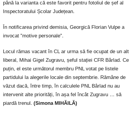
până la varianta că este favorit pentru fotoliul de șef al
Inspectoratului Școlar Județean.
În notificarea privind demisia, Georgică Florian Vulpe a
invocat ”motive personale”.
Locul rămas vacant în CL ar urma să fie ocupat de un alt
liberal, Mihai Gigel Zugravu, șeful stației CFR Bârlad. Ce
puțin, el este următorul membru PNL votat pe listele
partidului la alegerile locale din septembrie. Rămâne de
văzut dacă, între timp, în calculele PNL Bârlad nu au
intervenit alte priorități, în așa fel încât Zugravu … să
piardă trenul.
(Simona MIHĂILĂ)