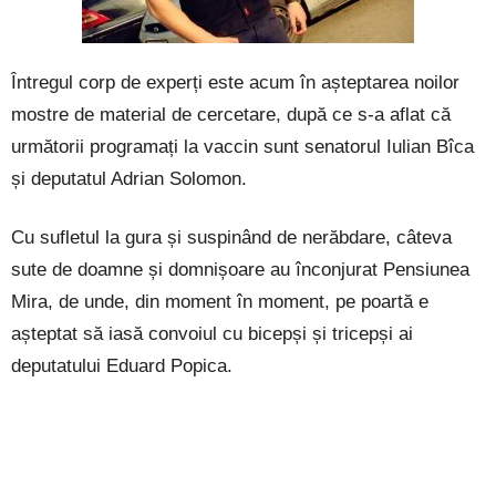
Întregul corp de experți este acum în așteptarea noilor
mostre de material de cercetare, după ce s-a aflat că
următorii programați la vaccin sunt senatorul Iulian Bîca
și deputatul Adrian Solomon.
Cu sufletul la gura și suspinând de nerăbdare, câteva
sute de doamne și domnișoare au înconjurat Pensiunea
Mira, de unde, din moment în moment, pe poartă e
așteptat să iasă convoiul cu bicepși și tricepși ai
deputatului Eduard Popica.