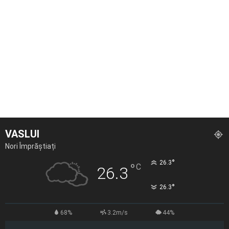
VASLUI
Nori Împrăștiați
°
26.3
°
C
26.3
°
26.3
68%
3.2m/s
44%