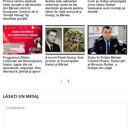
Primul centru dedicat
Acesta este cabinetul
Cum ar trebui amenajată
vieții sociale a vârstnicilor
veterinar unde se fac
zona râului Delea?
din Bârlad intră în
sterilizări gratuite pentru
Vasluienii sunt invitați să
funcțiune. Centrul de zi
câinii de rasă comună și
decidă
”Ioniță Titinaș” își
metiși, la Bârlad
deschide porțile
Programul Zilelor
A murit Pavel Stoica, fost
Doliu în Poliția Bârlad.
Culturale ale Municipiului
primar al municipiilor
Costică Fînaru, fostul șef
Vaslui: șapte zile de
Vaslui și Bârlad
al Biroului Rutier, a
spectacole, expoziții, film,
încetat din viață
literatură, știință și sport
LĂSAȚI UN MESAJ