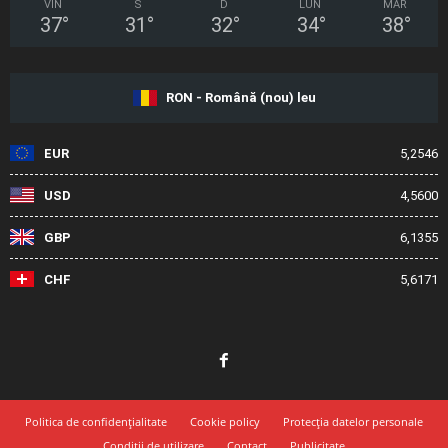
VIN
S
D
LUN
MAR
37
°
31
°
32
°
34
°
38
°
RON - Română (nou) leu
EUR
5,2546
USD
4,5600
GBP
6,1355
CHF
5,6171
Politica de confidențialitate
Cookie policy
Protecția datelor personale
Condiții de utilizare
Contact
Publicitate