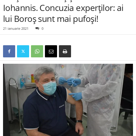
Iohannis. Concuzia experților: ai
lui Boroș sunt mai pufoși!
21 ianuarie 2021
0