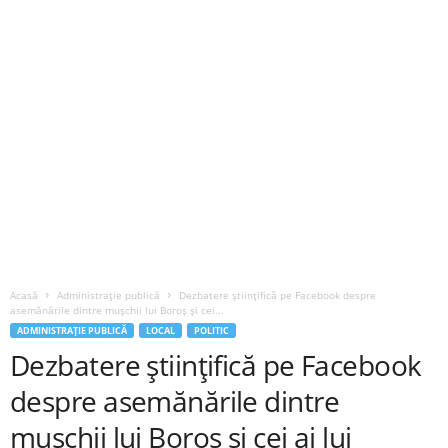
Acasă
Administrație publică
Dezbatere științifică pe Facebook despre
asemănările dintre mușchii lui Boroș și cei...
ADMINISTRAȚIE PUBLICĂ
LOCAL
POLITIC
Dezbatere științifică pe Facebook
despre asemănările dintre
mușchii lui Boroș și cei ai lui