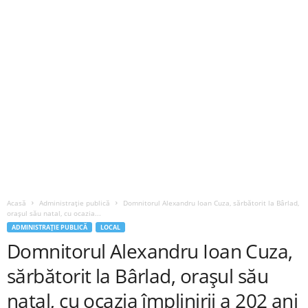
Acasă
Administrație publică
Domnitorul Alexandru Ioan Cuza, sărbătorit la Bârlad,
orașul său natal, cu ocazia...
ADMINISTRAȚIE PUBLICĂ
LOCAL
Domnitorul Alexandru Ioan Cuza,
sărbătorit la Bârlad, orașul său
natal, cu ocazia împlinirii a 202 ani