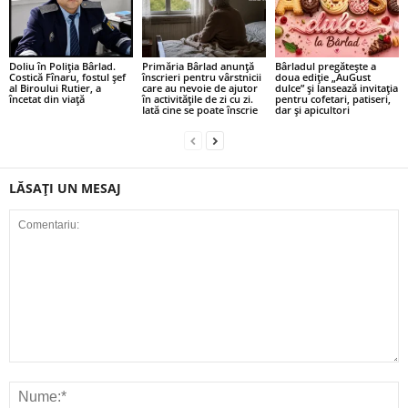
Doliu în Poliția Bârlad.
Primăria Bârlad anunță
Bârladul pregătește a
Costică Fînaru, fostul șef
înscrieri pentru vârstnicii
doua ediție „AuGust
al Biroului Rutier, a
care au nevoie de ajutor
dulce” și lansează invitația
încetat din viață
în activitățile de zi cu zi.
pentru cofetari, patiseri,
Iată cine se poate înscrie
dar și apicultori
LĂSAȚI UN MESAJ