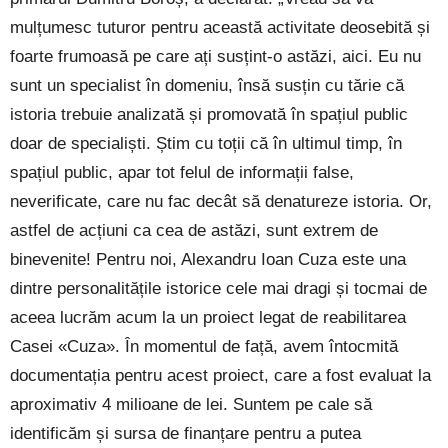
mulțumesc tuturor pentru această activitate deosebită și
foarte frumoasă pe care ați susțint-o astăzi, aici. Eu nu
sunt un specialist în domeniu, însă susțin cu tărie că
istoria trebuie analizată și promovată în spațiul public
doar de specialiști. Știm cu toții că în ultimul timp, în
spațiul public, apar tot felul de informații false,
neverificate, care nu fac decât să denatureze istoria. Or,
astfel de acțiuni ca cea de astăzi, sunt extrem de
binevenite! Pentru noi, Alexandru Ioan Cuza este una
dintre personalitățile istorice cele mai dragi și tocmai de
aceea lucrăm acum la un proiect legat de reabilitarea
Casei «Cuza». În momentul de față, avem întocmită
documentația pentru acest proiect, care a fost evaluat la
aproximativ 4 milioane de lei. Suntem pe cale să
identificăm și sursa de finanțare pentru a putea