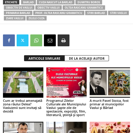
ETICHETE
BARLAD
CUZA NASCUT LA BARLAD
DUMITRU BOROS
OBIECTIV DE VASLUI
OBIECTIV VASLUI
OLTEA RASCANU GRAMATICU
PRIMARIA BARLAD
PROF. OLTEA RASCANU GRAMATICU
STIRI BARLAD
STIRI VASLUI
ZIARE VASLUI
ZILELE CUZA
ARTICOLE SIMILARE
DE LA ACELAȘI AUTOR
Cum ar trebui amenajată
Programul Zilelor
A murit Pavel Stoica, fost
zona râului Delea?
Culturale ale Municipiului
primar al municipiilor
Vasluienii sunt invitați să
Vaslui: șapte zile de
Vaslui și Bârlad
decidă
spectacole, expoziții, film,
literatură, știință și sport