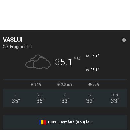
VASLUI
Cer Fragmentat
°
35.1
°
C
35.1
°
35.1
34%
3.8m/s
56%
J
VIN
S
D
LUN
35
°
36
°
33
°
32
°
33
°
RON - Română (nou) leu