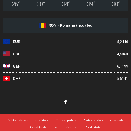
26
°
30
°
34
°
39
°
30
°
RON - Română (nou) leu
EUR
5,2446
USD
4,5363
GBP
6,1199
CHF
5,6141
Politica de confidențialitate
Cookie policy
Protecția datelor personale
Condiții de utilizare
Contact
Publicitate