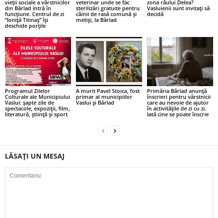
vieții sociale a vârstnicilor
veterinar unde se fac
zona râului Delea?
din Bârlad intră în
sterilizări gratuite pentru
Vasluienii sunt invitați să
funcțiune. Centrul de zi
câinii de rasă comună și
decidă
”Ioniță Titinaș” își
metiși, la Bârlad
deschide porțile
Programul Zilelor
A murit Pavel Stoica, fost
Primăria Bârlad anunță
Culturale ale Municipiului
primar al municipiilor
înscrieri pentru vârstnicii
Vaslui: șapte zile de
Vaslui și Bârlad
care au nevoie de ajutor
spectacole, expoziții, film,
în activitățile de zi cu zi.
literatură, știință și sport
Iată cine se poate înscrie
LĂSAȚI UN MESAJ