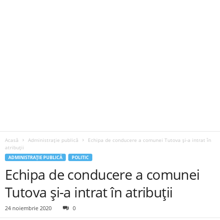
Acasă
Administrație publică
Echipa de conducere a comunei Tutova și-a intrat în
atribuții
ADMINISTRAȚIE PUBLICĂ
POLITIC
Echipa de conducere a comunei
Tutova și-a intrat în atribuții
24 noiembrie 2020
0