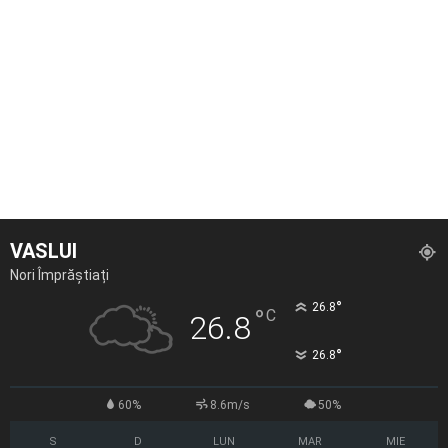
VASLUI
Nori Împrăștiați
°
26.8
°
C
26.8
°
26.8
60%
8.6m/s
50%
S
D
LUN
MAR
MIE