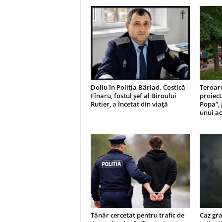
Doliu în Poliția Bârlad. Costică
Teroar
Fînaru, fostul șef al Biroului
proiect
Rutier, a încetat din viață
Popa”, 
unui ac
Tânăr cercetat pentru trafic de
Caz grav