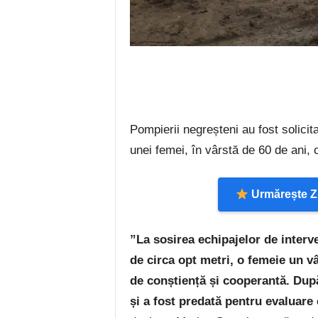
Pompierii negreșteni au fost solicit
unei femei, în vârstă de 60 de ani, 
Urmărește Zi
”La sosirea echipajelor de interve
de circa opt metri, o femeie un vâ
de conștiență și cooperantă. După
și a fost predată pentru evaluare