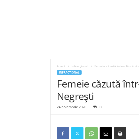
Acasă
Infracțional
Femeie căzută într-o fântână d
INFRACȚIONAL
Femeie căzută într
Negrești
24 noiembrie 2020
0