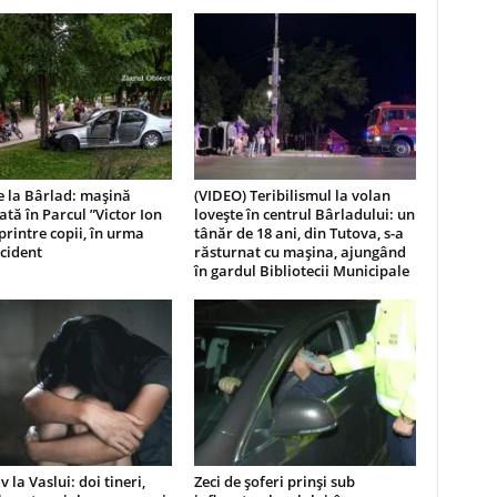
e la Bârlad: mașină
(VIDEO) Teribilismul la volan
ată în Parcul ”Victor Ion
lovește în centrul Bârladului: un
printre copii, în urma
tânăr de 18 ani, din Tutova, s-a
cident
răsturnat cu mașina, ajungând
în gardul Bibliotecii Municipale
 la Vaslui: doi tineri,
Zeci de șoferi prinși sub