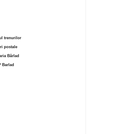
l trenurilor
i postale
ria Bârlad
 Barlad