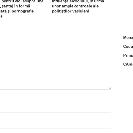
i pentru viol asupra unei
influența alcoolului, în urma
 șantaj în formă
unor ample controale ale
ată și pornografie
polițiștilor vasluieni
lă
Mersu
Codur
Prima
CARP