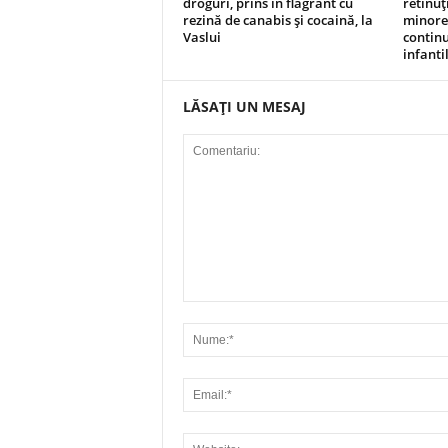
droguri, prins în flagrant cu
retinuț
rezină de canabis și cocaină, la
minore,
Vaslui
continu
infanti
LĂSAȚI UN MESAJ