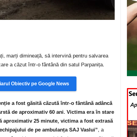
ați, marți dimineață, să intervină pentru salvarea
care a căzut într-o fântână din satul Parpanița.
arul Obiectiv pe Google News
nție a fost găsită căzută într-o fântână adâncă
rstă de aproximativ 60 ani. Victima era în stare
 aproximativ 25 minute, victima a fost extrasă
 echipajului de pe ambulanța SAJ Vaslui”
, a