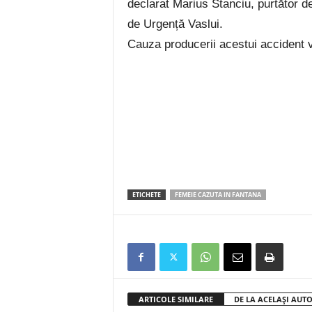
declarat Marius Stanciu, purtător de
de Urgență Vaslui.
Cauza producerii acestui accident va 
ETICHETE
FEMEIE CAZUTA IN FANTANA
ARTICOLE SIMILARE
DE LA ACELAȘI AUT