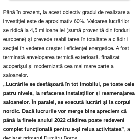
Până în prezent, la acest obiectiv gradul de realizare a
investiției este de aproximativ 60%. Valoarea lucrărilor
se ridică la 4,5 milioane lei (sumă provenită din fonduri
europene) și prevede reabilitarea în totalitate a clădirii
secției în vederea creșterii eficienței energetice. A fost
terminată anveloparea termică exterioară, finalizat
acoperișul și modernizată cea mai mare parte a
saloanelor.
„Lucrările se desfășoară în tot imobilul, pe toate cele
patru nivele, la refacerea instalațiilor și reamenajarea
saloanelor. În paralel, se execută lucrări și la corpul
nordic. Dacă lucrurile vor merge bine apreciem că
până la finele anului 2022 clădirea poate redeveni
complet funcțională pentru a-și relua activitatea”
, a
declarat primarul Dumitru Boroș.