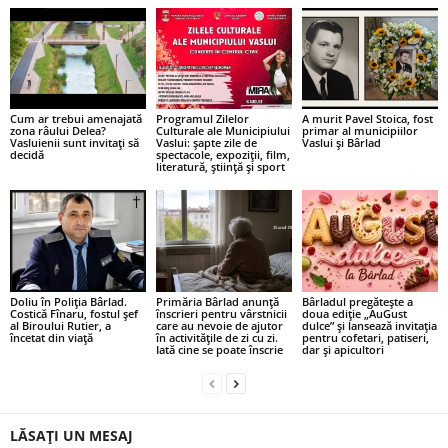
Cum ar trebui amenajată
Programul Zilelor
A murit Pavel Stoica, fost
zona râului Delea?
Culturale ale Municipiului
primar al municipiilor
Vasluienii sunt invitați să
Vaslui: șapte zile de
Vaslui și Bârlad
decidă
spectacole, expoziții, film,
literatură, știință și sport
Doliu în Poliția Bârlad.
Primăria Bârlad anunță
Bârladul pregătește a
Costică Fînaru, fostul șef
înscrieri pentru vârstnicii
doua ediție „AuGust
al Biroului Rutier, a
care au nevoie de ajutor
dulce” și lansează invitația
încetat din viață
în activitățile de zi cu zi.
pentru cofetari, patiseri,
Iată cine se poate înscrie
dar și apicultori
LĂSAȚI UN MESAJ