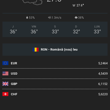
°
27.6
53%
1.3m/s
38%
J
VIN
S
D
LUN
36
°
36
°
33
°
32
°
33
°
RON - Română (nou) leu
EUR
5,2464
USD
4,5439
GBP
6,1152
CHF
5,6220