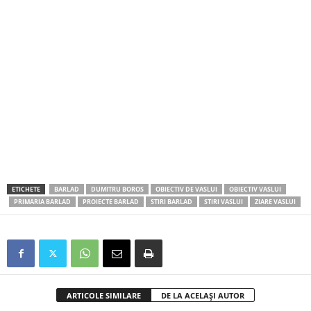
ETICHETE
BARLAD
DUMITRU BOROS
OBIECTIV DE VASLUI
OBIECTIV VASLUI
PRIMARIA BARLAD
PROIECTE BARLAD
STIRI BARLAD
STIRI VASLUI
ZIARE VASLUI
ARTICOLE SIMILARE
DE LA ACELAȘI AUTOR