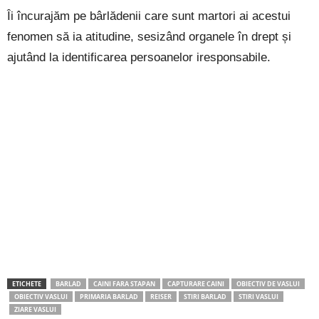
Îi încurajăm pe bârlădenii care sunt martori ai acestui
fenomen să ia atitudine, sesizând organele în drept și
ajutând la identificarea persoanelor iresponsabile.
ETICHETE
BARLAD
CAINI FARA STAPAN
CAPTURARE CAINI
OBIECTIV DE VASLUI
OBIECTIV VASLUI
PRIMARIA BARLAD
REISER
STIRI BARLAD
STIRI VASLUI
ZIARE VASLUI