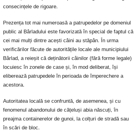
consecințele de rigoare.
Prezența tot mai numeroasă a patrupedelor pe domeniul
public al Bârladului este favorizată în special de faptul că
cei mai mulți dintre acești câini au stăpân. În urma
verificărilor făcute de autoritățile locale ale municipiului
Bârlad, a reieșit că deținătorii câinilor (fără forme legale)
locuiesc în zonele de case și, în mod deliberat, își
eliberează patrupedele în perioada de împerechere a
acestora.
Autoritatea locală se confruntă, de asemenea, și cu
fenomenul abandonului de cățeluși abia născuți, în
preajma containerelor de gunoi, la colțuri de stradă sau
în scări de bloc.