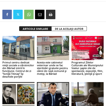
ARTICOLE SIMILARE
DE LA ACELAȘI AUTOR
Primul centru dedicat
Acesta este cabinetul
Programul Zilelor
vieții sociale a vârstnicilor
veterinar unde se fac
Culturale ale Municipiului
din Bârlad intră în
sterilizări gratuite pentru
Vaslui: șapte zile de
funcțiune. Centrul de zi
câinii de rasă comună și
spectacole, expoziții, film,
”Ioniță Titinaș” își
metiși, la Bârlad
literatură, știință și sport
deschide porțile