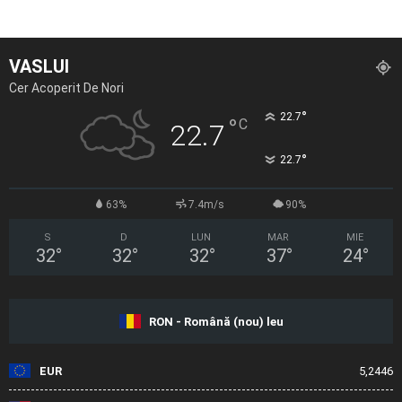
VASLUI
Cer Acoperit De Nori
°
22.7
°
C
22.7
°
22.7
63%
7.4m/s
90%
S
D
LUN
MAR
MIE
32
°
32
°
32
°
37
°
24
°
RON - Română (nou) leu
EUR
5,2446