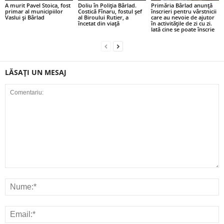
A murit Pavel Stoica, fost
Doliu în Poliția Bârlad.
Primăria Bârlad anunță
primar al municipiilor
Costică Fînaru, fostul șef
înscrieri pentru vârstnicii
Vaslui și Bârlad
al Biroului Rutier, a
care au nevoie de ajutor
încetat din viață
în activitățile de zi cu zi.
Iată cine se poate înscrie
LĂSAȚI UN MESAJ